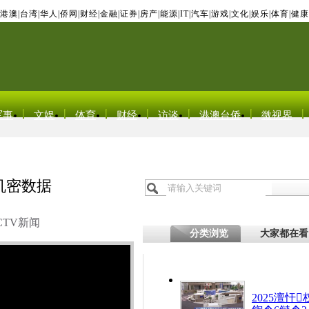
港澳
|
台湾
|
华人
|
侨网
|
财经
|
金融
|
证券
|
房产
|
能源
|
IT
|
汽车
|
游戏
|
文化
|
娱乐
|
体育
|
健康
军事
文娱
体育
财经
访谈
港澳台侨
微视界
机密数据
CTV新闻
分类浏览
大家都在看
2025澶忓