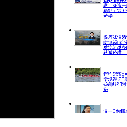
鍧�6鏈�2
鏃ュ湪澶╂
鍚勯」宸ヤ
辩华
缇庡浗涓嬪
哄摢鑸紵
獊浼氬惁寮
鈥滅伀鑽
鍔犳嬁澶ф
欒垷鑺傞
€滅唺鐚
禌
瀛﹁€咃細
€间笢鍗椾
解€滆劚閽
姪鎺ㄤ腑鍥