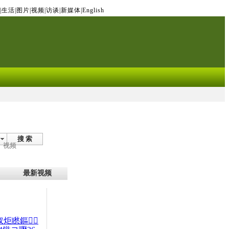
|
生活
|
图片
|
视频
|
访谈
|
新媒体
|
English
搜 索
视频
最新视频
杈炬矁鏂