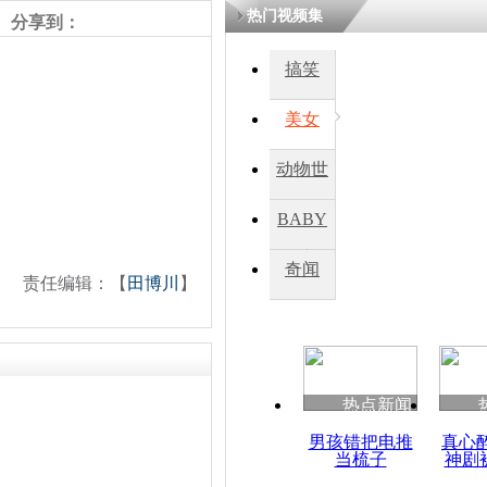
热门视频集
熷悎浣� 
分享到：
瘑灞€
搞笑
美女
娉板浗閫€
笂灏嗭細姝�
忓彈瀹炴垬
动物世
鍚稿紩澶氬
ㄤ笘鐣岃
界
BABY
秀
奇闻
斯诺登“拇
责任编辑：【
田博川
】
美安全局机
热点新闻
男孩错把电推
真心
当梳子
神剧