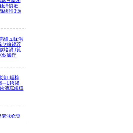
4鏃ヨ嚦26
触涓惧姙
綔鍑嗗灏
満鍏ュ眬涓
浠ヤ紛鍐茬
曠垎涓笢
《鈥濓紵
弗澶崕榫
搴﹁绔嬧
澂鈥濇寫鎴樿
缇庡浗娆查
簹涓庝腑鍥
┾€濓紝鍙嶅
解€斾笢鐩