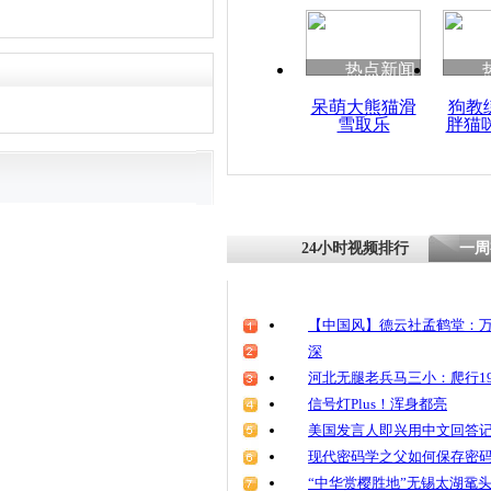
热点新闻
呆萌大熊猫滑
狗教
雪取乐
胖猫
24小时视频排行
一周
【中国风】德云社孟鹤堂：万
深
河北无腿老兵马三小：爬行19
信号灯Plus！浑身都亮
美国发言人即兴用中文回答
现代密码学之父如何保存密
“中华赏樱胜地”无锡太湖鼋