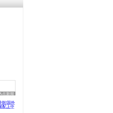
涓ㄥ浗闄呰
褰圭┖鍐涗
-10CE缁
妫€楠岋紝
浗鍏虫敞涓
指存储器”拷
密数据
热点新闻
醉倒!国外
被配上中
国民乐