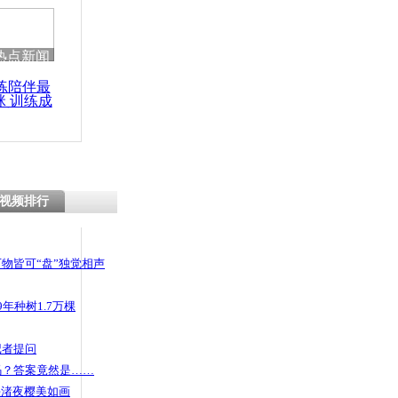
热点新闻
练陪伴最
咪 训练成
功瘦身
视频排行
物皆可“盘”独觉相声
年种树1.7万棵
记者提问
码？答案竟然是……
头渚夜樱美如画