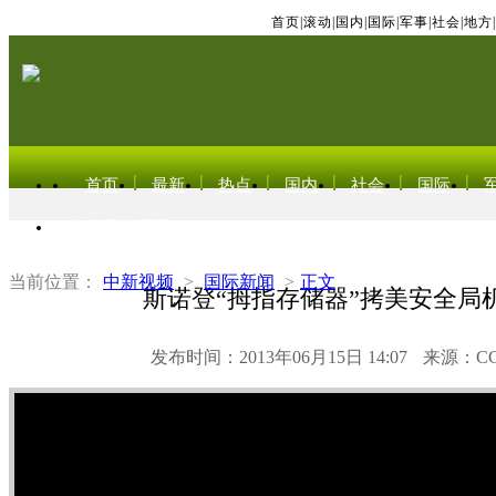
首页
|
滚动
|
国内
|
国际
|
军事
|
社会
|
地方
|
首页
最新
热点
国内
社会
国际
东北亚电视网
当前位置：
中新视频
>
国际新闻
>
正文
斯诺登“拇指存储器”拷美安全局
发布时间：2013年06月15日 14:07
来源：C