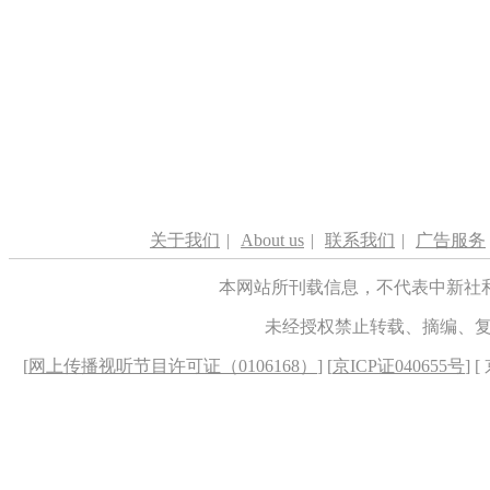
关于我们
|
About us
|
联系我们
|
广告服务
本网站所刊载信息，不代表中新社
未经授权禁止转载、摘编、
[
网上传播视听节目许可证（0106168）
] [
京ICP证040655号
] 