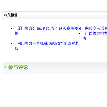
相关报道
厦门警方公布BRT公交车纵火案主要证
网传高考试
据
广西警方拘留
者
佛山警方突查抓捕“站街女” 现59岁老
妇