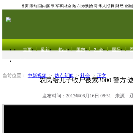
首页
|
滚动
|
国内
|
国际
|
军事
|
社会
|
地方
|
港澳
|
台湾
|
华人
|
侨网
|
财经
|
金融
|
首页
最新
热点
国内
社会
国际
东北亚电视网
当前位置：
中新视频
>
热点新闻
>
社会
>
正文
农民给儿子收尸被索3000 警方:
发布时间：2013年06月16日 08:51
来源：