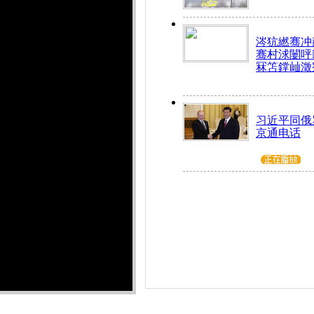
涔犺繎骞冲嚭
骞村浗闄呯
冧笘鐣屾澂
习近平同俄
京通电话