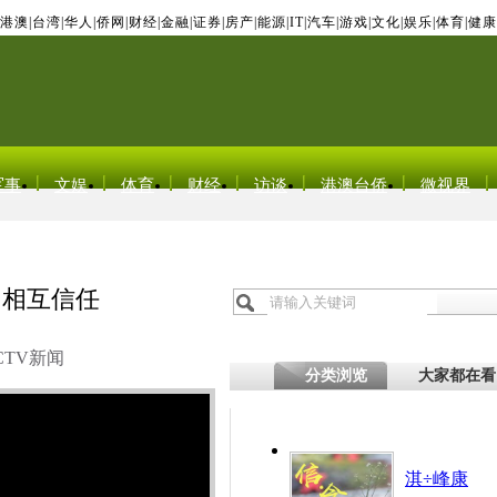
港澳
|
台湾
|
华人
|
侨网
|
财经
|
金融
|
证券
|
房产
|
能源
|
IT
|
汽车
|
游戏
|
文化
|
娱乐
|
体育
|
健康
军事
文娱
体育
财经
访谈
港澳台侨
微视界
和相互信任
CTV新闻
分类浏览
大家都在看
淇÷峰康