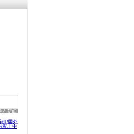
热点新闻
醉倒!国外
被配上中
国民乐