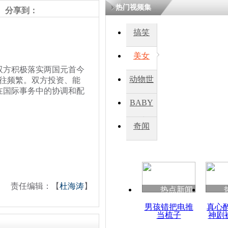
热门视频集
分享到：
搞笑
美女
方积极落实两国元首今
动物世
交往频繁。双方投资、能
在国际事务中的协调和配
界
BABY
秀
奇闻
责任编辑：【
杜海涛
】
热点新闻
男孩错把电推
真心
当梳子
神剧