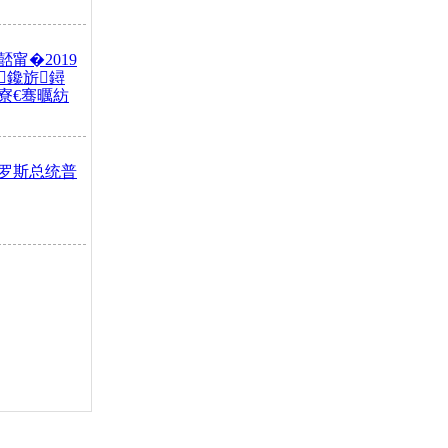
甯�2019
鑱旂鐞
寮€骞曞紡
罗斯总统普