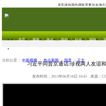
首页
|
滚动
|
国内
|
国际
|
军事
|
社会
|
地方
|
首页
最新
热点
国内
社会
国际
东北亚电视网
当前位置：
中新视频
>
热点新闻
>
国是
>
正文
习近平同普京通话:珍视两人友谊
发布时间：2013年06月16日 10:41
来源：C