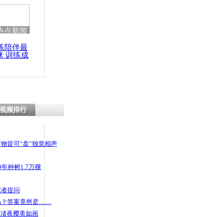
热点新闻
练陪伴最
咪 训练成
功瘦身
视频排行
物皆可“盘”独觉相声
年种树1.7万棵
记者提问
码？答案竟然是……
头渚夜樱美如画