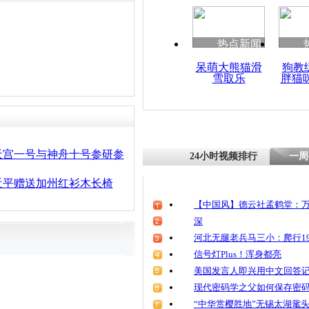
热点新闻
呆萌大熊猫滑
狗教
雪取乐
胖猫
天宫一号与神舟十号参研参
24小时视频排行
一周
近平赠送加州红衫木长椅
【中国风】德云社孟鹤堂：万
深
河北无腿老兵马三小：爬行19
信号灯Plus！浑身都亮
美国发言人即兴用中文回答
现代密码学之父如何保存密
“中华赏樱胜地”无锡太湖鼋