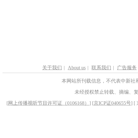
关于我们
|
About us
|
联系我们
|
广告服务
本网站所刊载信息，不代表中新社
未经授权禁止转载、摘编、
[
网上传播视听节目许可证（0106168）
] [
京ICP证040655号
] 