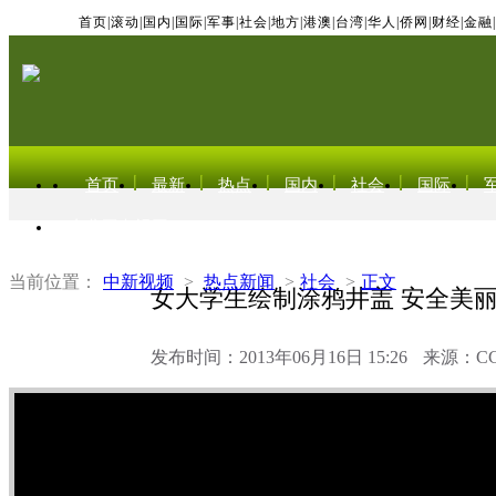
首页
|
滚动
|
国内
|
国际
|
军事
|
社会
|
地方
|
港澳
|
台湾
|
华人
|
侨网
|
财经
|
金融
|
首页
最新
热点
国内
社会
国际
东北亚电视网
当前位置：
中新视频
>
热点新闻
>
社会
>
正文
女大学生绘制涂鸦井盖 安全美
发布时间：2013年06月16日 15:26
来源：C