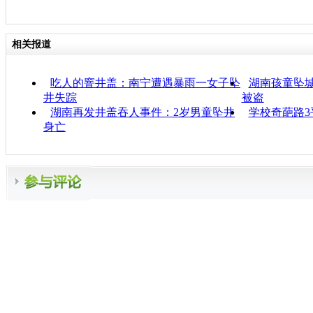
相关报道
吃人的窨井盖：南宁遭遇暴雨一女子坠
湖南孩童坠
井失踪
被盗
湖南再发井盖吞人事件：2岁男童坠井
学校奇葩路3
身亡