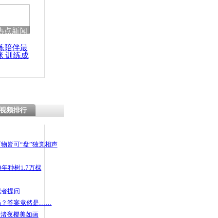
热点新闻
练陪伴最
咪 训练成
功瘦身
视频排行
物皆可“盘”独觉相声
年种树1.7万棵
记者提问
码？答案竟然是……
头渚夜樱美如画