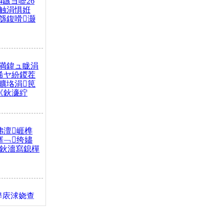
4鏃ヨ嚦26
触涓惧姙
綔鍑嗗灏
満鍏ュ眬涓
浠ヤ紛鍐茬
曠垎涓笢
《鈥濓紵
弗澶崕榫
搴﹁绔嬧
澂鈥濇寫鎴樿
缇庡浗娆查
簹涓庝腑鍥
┾€濓紝鍙嶅
解€斾笢鐩