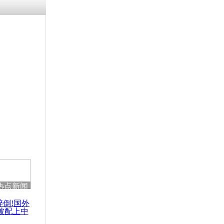
涓ㄥ浗闄呰
褰圭┖鍐涗
-10CE缁
妫€楠岋紝
浗鍏虫敞涓
经济学将致
违约
热点新闻
醉倒!国外
被配上中
国民乐