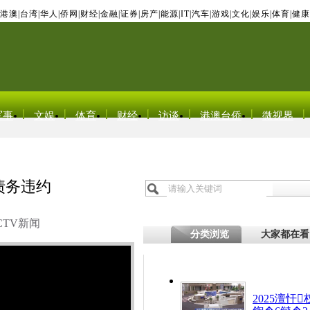
港澳
|
台湾
|
华人
|
侨网
|
财经
|
金融
|
证券
|
房产
|
能源
|
IT
|
汽车
|
游戏
|
文化
|
娱乐
|
体育
|
健康
军事
文娱
体育
财经
访谈
港澳台侨
微视界
债务违约
CTV新闻
分类浏览
大家都在看
2025澶忓