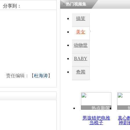
热门视频集
熷悎浣� 
分享到：
瘑灞€
搞笑
美女
娉板浗閫€
笂灏嗭細姝�
忓彈瀹炴垬
动物世
鍚稿紩澶氬
ㄤ笘鐣岃
界
BABY
秀
奇闻
俄媒称安倍
责任编辑：【
杜海涛
】
日政府债务
热点新闻
男孩错把电推
真心
当梳子
神剧