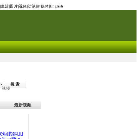
|
生活
|
图片
|
视频
|
访谈
|
新媒体
|
English
搜 索
视频
最新视频
杈炬矁鏂