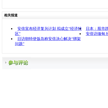
相关报道
安倍宣布经济复兴计划 拟成立“经济特
日本：股市跌
区”
安倍访缅甸 
日访朝特使饭岛称安倍决心解决“绑架
问题”