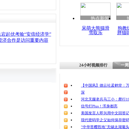
热点新闻
呆萌大熊猫滑
狗教
雪取乐
胖猫
宕起伏考验“安倍经济学”
经济合作是访问重要内容
24小时视频排行
一周
【中国风】德云社孟鹤堂：万
深
河北无腿老兵马三小：爬行19
信号灯Plus！浑身都亮
美国发言人即兴用中文回答
现代密码学之父如何保存密
“中华赏樱胜地”无锡太湖鼋