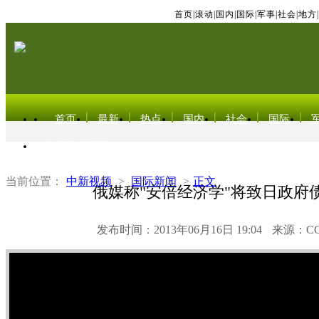
首页
|
滚动
|
国内
|
国际
|
军事
|
社会
|
地方
|
首页
最新
热点
国内
社会
国际
东北亚电视网
当前位置：
中新视频
>
国际新闻
>
正文
俄媒称"安倍经济学"将致日政府
发布时间：2013年06月16日 19:04
来源：C