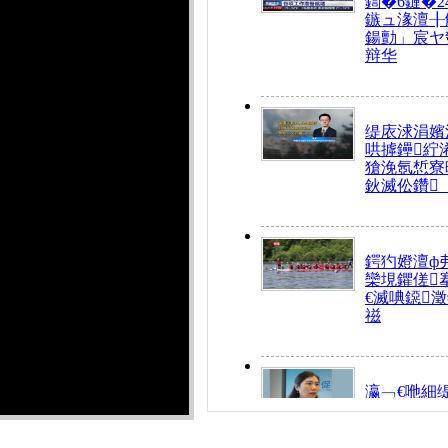
鍧�6鏈�2
鏃ュ湪澶╂
鍚勯」宸ヤ
辩华
缇庡浗涓嬪
哄摢鑸紵
獊浼氬惁寮
鈥滅伀鑽
鍔犳嬁澶ф
欒垷鑺傞
€滅唺鐚
禌
瀛﹁€咃細
€间笢鍗椾
解€滆劚閽
姪鎺ㄤ腑鍥