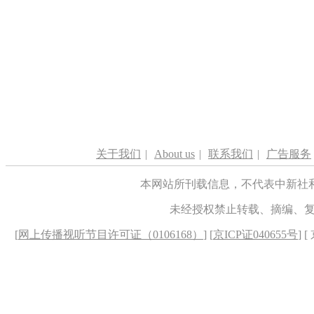
关于我们
|
About us
|
联系我们
|
广告服务
本网站所刊载信息，不代表中新社
未经授权禁止转载、摘编、
[
网上传播视听节目许可证（0106168）
] [
京ICP证040655号
] 