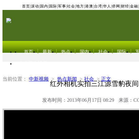
首页
|
滚动
|
国内
|
国际
|
军事
|
社会
|
地方
|
港澳
|
台湾
|
华人
|
侨网
|
财经
|
金融
|
首页
最新
热点
国内
社会
国际
东北亚电视网
当前位置：
中新视频
>
热点新闻
>
社会
>
正文
红外相机实拍三江源雪豹夜间
发布时间：2013年06月17日 08:29
来源：C