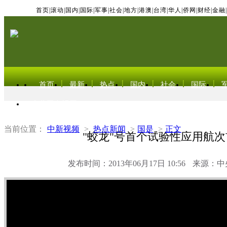
首页
|
滚动
|
国内
|
国际
|
军事
|
社会
|
地方
|
港澳
|
台湾
|
华人
|
侨网
|
财经
|
金融
|
首页
最新
热点
国内
社会
国际
东北亚电视网
当前位置：
中新视频
>
热点新闻
>
国是
>
正文
"蛟龙"号首个试验性应用航次
发布时间：2013年06月17日 10:56
来源：中