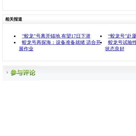
相关报道
"蛟龙"号离开锚地 有望17日下潜
“蛟龙号”赴
蛟龙号再探海：设备准备就绪 适合开
蛟龙号试验性
展作业
状态良好