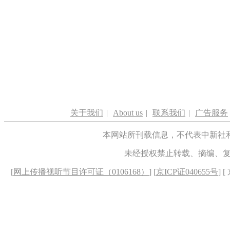
关于我们
|
About us
|
联系我们
|
广告服务
本网站所刊载信息，不代表中新社
未经授权禁止转载、摘编、
[
网上传播视听节目许可证（0106168）
] [
京ICP证040655号
] 