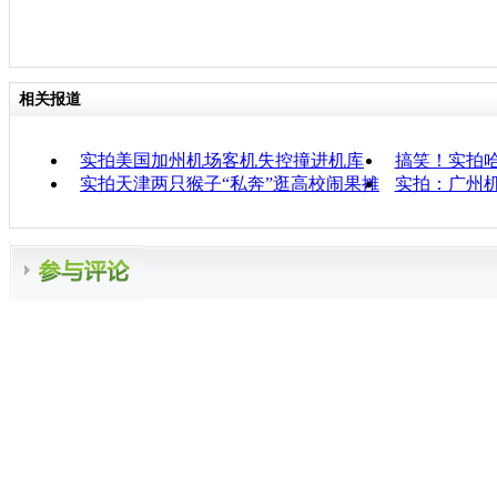
相关报道
实拍美国加州机场客机失控撞进机库
搞笑！实拍
实拍天津两只猴子“私奔”逛高校闹果摊
实拍：广州机