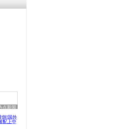
热点新闻
醉倒!国外
被配上中
国民乐