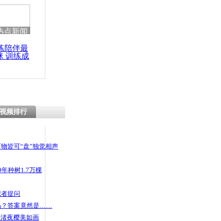
热点新闻
练陪伴最
咪 训练成
功瘦身
视频排行
物皆可“盘”独觉相声
年种树1.7万棵
记者提问
码？答案竟然是……
头渚夜樱美如画