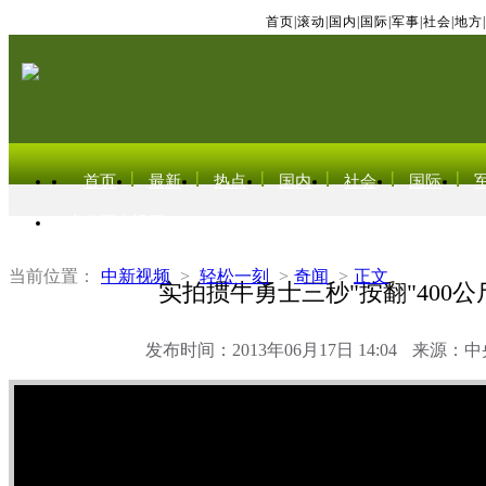
首页
|
滚动
|
国内
|
国际
|
军事
|
社会
|
地方
|
首页
最新
热点
国内
社会
国际
东北亚电视网
当前位置：
中新视频
>
轻松一刻
>
奇闻
>
正文
实拍掼牛勇士三秒"按翻"400
发布时间：2013年06月17日 14:04
来源：中