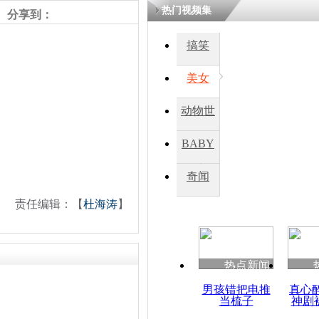
热门视频集
分享到：
搞笑
美女
动物世
界
BABY
秀
奇闻
责任编辑：【
杜海涛
】
热点新闻
男孩错把电推
真心
当梳子
神剧