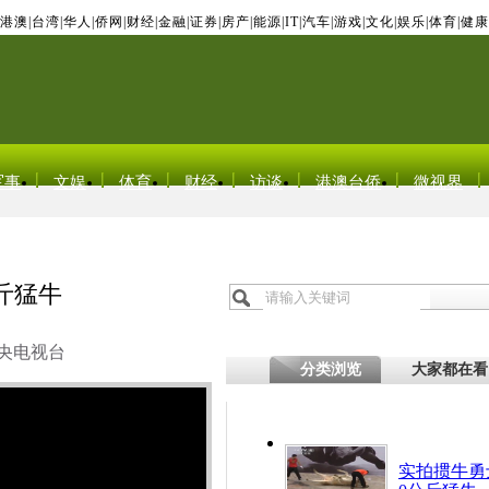
港澳
|
台湾
|
华人
|
侨网
|
财经
|
金融
|
证券
|
房产
|
能源
|
IT
|
汽车
|
游戏
|
文化
|
娱乐
|
体育
|
健康
军事
文娱
体育
财经
访谈
港澳台侨
微视界
公斤猛牛
央电视台
分类浏览
大家都在看
实拍掼牛勇