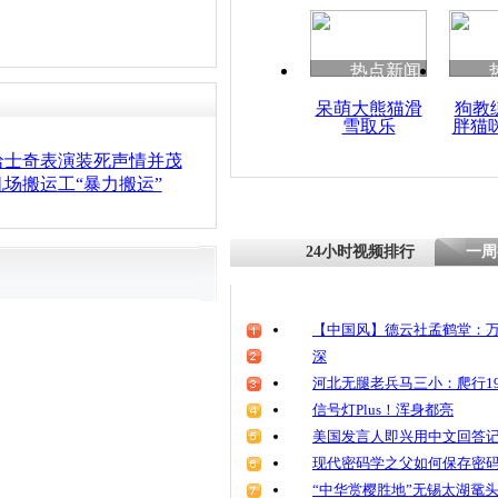
热点新闻
呆萌大熊猫滑
狗教
雪取乐
胖猫
哈士奇表演装死声情并茂
场搬运工“暴力搬运”
24小时视频排行
一周
【中国风】德云社孟鹤堂：万
深
河北无腿老兵马三小：爬行19
信号灯Plus！浑身都亮
美国发言人即兴用中文回答
现代密码学之父如何保存密
“中华赏樱胜地”无锡太湖鼋