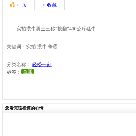
顶
收藏
0
实拍掼牛勇士三秒"按翻"400公斤猛牛
关键词：实拍 掼牛 争霸
分类名称：
轻松一刻
奇闻
标签：
您看完该视频的心情