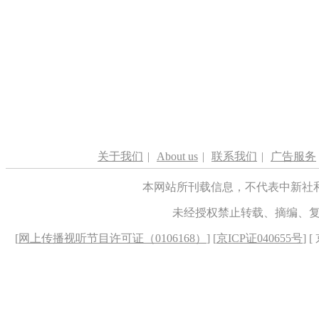
关于我们
|
About us
|
联系我们
|
广告服务
本网站所刊载信息，不代表中新社
未经授权禁止转载、摘编、
[
网上传播视听节目许可证（0106168）
] [
京ICP证040655号
] 