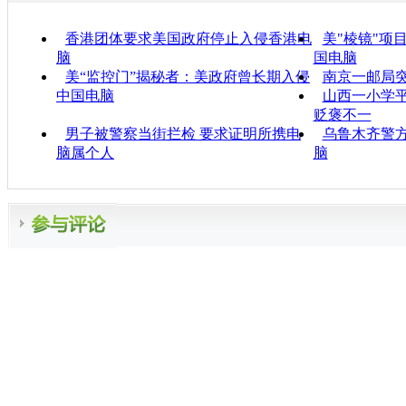
香港团体要求美国政府停止入侵香港电
美"棱镜"项
脑
国电脑
美“监控门”揭秘者：美政府曾长期入侵
南京一邮局
中国电脑
山西一小学平
贬褒不一
男子被警察当街拦检 要求证明所携电
乌鲁木齐警
脑属个人
脑