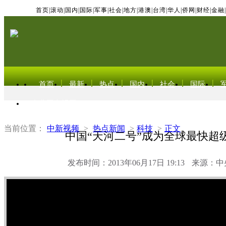
首页
|
滚动
|
国内
|
国际
|
军事
|
社会
|
地方
|
港澳
|
台湾
|
华人
|
侨网
|
财经
|
金融
|
首页
最新
热点
国内
社会
国际
东北亚电视网
当前位置：
中新视频
>
热点新闻
>
科技
>
正文
中国“天河二号”成为全球最快超
发布时间：2013年06月17日 19:13
来源：中