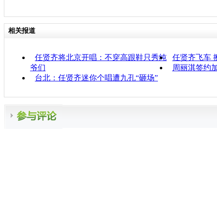
相关报道
任贤齐将北京开唱：不穿高跟鞋只秀纯
任贤齐飞车 
爷们
周丽淇签约
台北：任贤齐迷你个唱遭九孔“砸场”