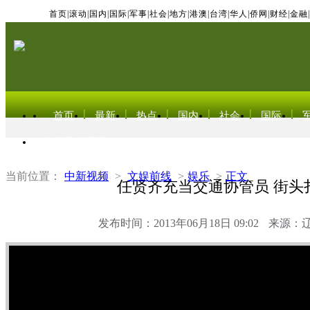
首页
|
滚动
|
国内
|
国际
|
军事
|
社会
|
地方
|
港澳
|
台湾
|
华人
|
侨网
|
财经
|
金融
|
首页
最新
热点
国内
社会
国际
东北亚电视网
当前位置：
中新视频
>
文娱前线
>
娱乐
>
正文
任贤齐充当交通协管员 街头
发布时间：2013年06月18日 09:02
来源：