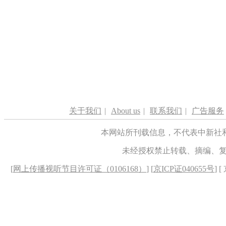
关于我们
|
About us
|
联系我们
|
广告服务
本网站所刊载信息，不代表中新社
未经授权禁止转载、摘编、
[
网上传播视听节目许可证（0106168）
] [
京ICP证040655号
] 