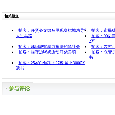
相关报道
拍客：任贤齐穿绿马甲现身杭城劝导行
拍客：市民
人过马路
拍客：90后
2万
拍客：邵阳城管暴力执法如黑社会
拍客：农村
拍客：猫咪边喝奶边动耳朵卖萌
拍客：仓管
书
拍客：25岁白领跳下27楼 留下3000字
遗书