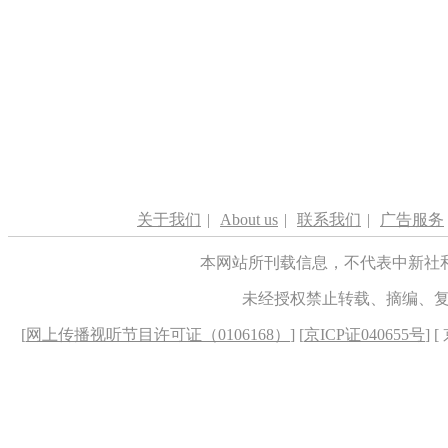
关于我们
|
About us
|
联系我们
|
广告服务
本网站所刊载信息，不代表中新社
未经授权禁止转载、摘编、
[
网上传播视听节目许可证（0106168）
] [
京ICP证040655号
] 