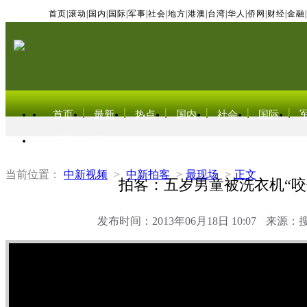
首页
|
滚动
|
国内
|
国际
|
军事
|
社会
|
地方
|
港澳
|
台湾
|
华人
|
侨网
|
财经
|
金融
|
首页
最新
热点
国内
社会
国际
东北亚电视网
当前位置：
中新视频
>
中新拍客
>
最现场
>
正文
拍客：五岁男童被洗衣机“咬
发布时间：2013年06月18日 10:07
来源：