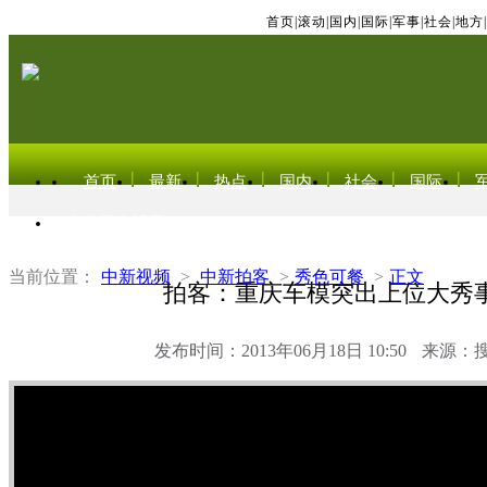
首页
|
滚动
|
国内
|
国际
|
军事
|
社会
|
地方
|
首页
最新
热点
国内
社会
国际
东北亚电视网
当前位置：
中新视频
>
中新拍客
>
秀色可餐
>
正文
拍客：重庆车模突出上位大秀
发布时间：2013年06月18日 10:50
来源：