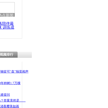
 哀思悼忠
热点新闻
练陪伴最
咪 训练成
出上位大秀
功瘦身
视频排行
物皆可“盘”独觉相声
年种树1.7万棵
记者提问
码？答案竟然是……
头渚夜樱美如画