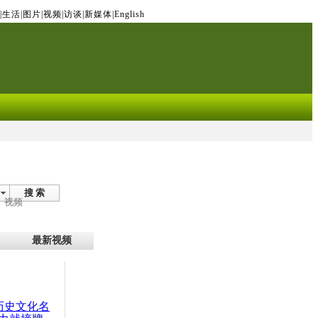
|
生活
|
图片
|
视频
|
访谈
|
新媒体
|
English
搜 索
视频
最新视频
：历史文化名