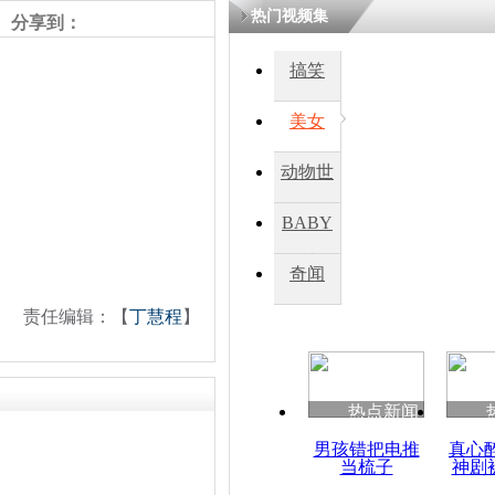
热门视频集
分享到：
四川一精神
搞笑
病发持大锤
美女
探访传承四
动物世
俗：近万民
英省亲送行
界
BABY
秀
奇闻
小伙骑车逆
崩溃 网上
责任编辑：【
丁慧程
】
因
热点新闻
四川兴文苗
度苗族花山
男孩错把电推
真心
当梳子
神剧