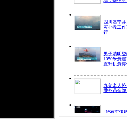
城，保护不
四川冕宁县
灾扑救工作
行
男子清明登
1050米悬
直升机悬停
九旬老人挤
乘务员全部
“所有车辆
开！”儿童
警急速救助