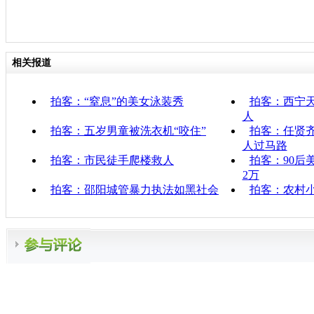
相关报道
拍客：“窒息”的美女泳装秀
拍客：西宁天
人
拍客：五岁男童被洗衣机“咬住”
拍客：任贤
人过马路
拍客：市民徒手爬楼救人
拍客：90后
2万
拍客：邵阳城管暴力执法如黑社会
拍客：农村