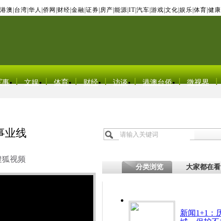
港澳
|
台湾
|
华人
|
侨网
|
财经
|
金融
|
证券
|
房产
|
能源
|
IT
|
汽车
|
游戏
|
文化
|
娱乐
|
体育
|
健康
军事
文娱
体育
财经
访谈
港澳台侨
微视界
事业线
搜狐视频
分类浏览
大家都在看
新闻1+1