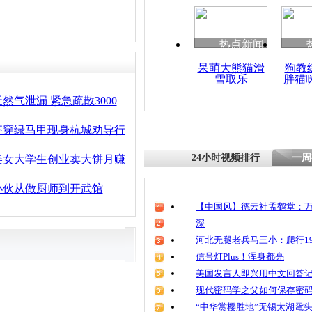
清明祭英烈
魂
热点新闻
呆萌大熊猫滑
狗教
雪取乐
胖猫
重庆车模突
事业线
然气泄漏 紧急疏散3000
齐穿绿马甲现身杭城劝导行
24小时视频排行
一周
美女大学生创业卖大饼月赚
小伙从做厨师到开武馆
【中国风】德云社孟鹤堂：万
深
河北无腿老兵马三小：爬行19
信号灯Plus！浑身都亮
美国发言人即兴用中文回答
现代密码学之父如何保存密
“中华赏樱胜地”无锡太湖鼋