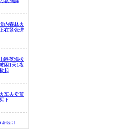
力就摘牌
境内森林火
正在紧张进
山跌落海拔
崖被困1天1夜
救起
火车去卖菜
买下
把道路让
突发疾病交