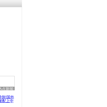
残疾男子因
砸银行
千年传统习
众为娥皇女
行被查情绪
回答崩溃原
热点新闻
乡上万人欢
节
醉倒!国外
被配上中
国民乐