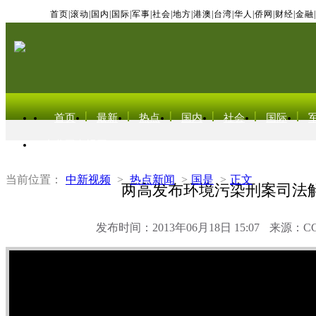
首页
|
滚动
|
国内
|
国际
|
军事
|
社会
|
地方
|
港澳
|
台湾
|
华人
|
侨网
|
财经
|
金融
|
首页
最新
热点
国内
社会
国际
东北亚电视网
当前位置：
中新视频
>
热点新闻
>
国是
>
正文
两高发布环境污染刑案司法
发布时间：2013年06月18日 15:07
来源：C