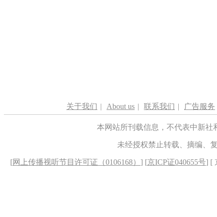
关于我们
|
About us
|
联系我们
|
广告服务
本网站所刊载信息，不代表中新社
未经授权禁止转载、摘编、
[
网上传播视听节目许可证（0106168）
] [
京ICP证040655号
] 