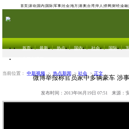
首页
|
滚动
|
国内
|
国际
|
军事
|
社会
|
地方
|
港澳
|
台湾
|
华人
|
侨网
|
财经
|
金融
|
首页
最新
热点
国内
社会
国际
东北亚电视网
当前位置：
中新视频
>
热点新闻
>
社会
>
正文
微博举报称官员家中多辆豪车 涉
发布时间：2013年06月19日 07:51
来源：