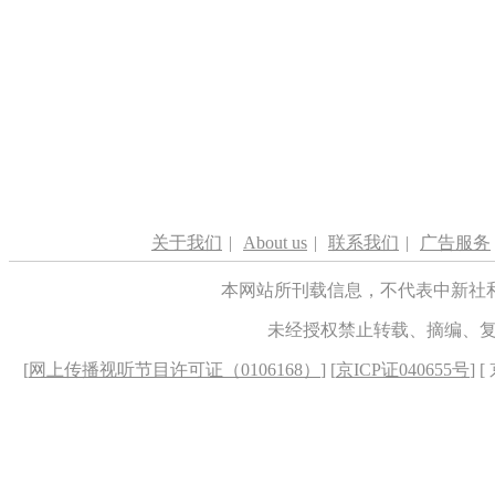
关于我们
|
About us
|
联系我们
|
广告服务
本网站所刊载信息，不代表中新社
未经授权禁止转载、摘编、
[
网上传播视听节目许可证（0106168）
] [
京ICP证040655号
] 