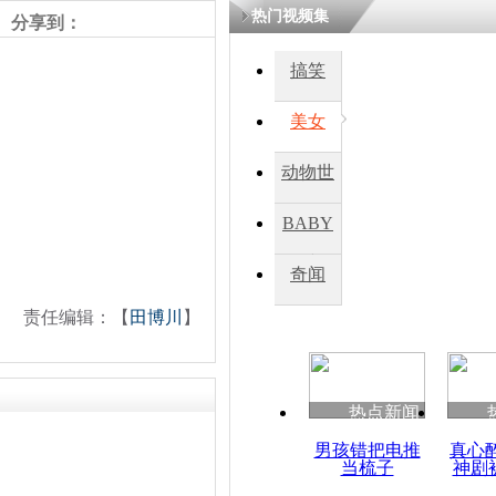
热门视频集
分享到：
搞笑
美女
动物世
界
BABY
秀
奇闻
责任编辑：【
田博川
】
热点新闻
男孩错把电推
真心
当梳子
神剧