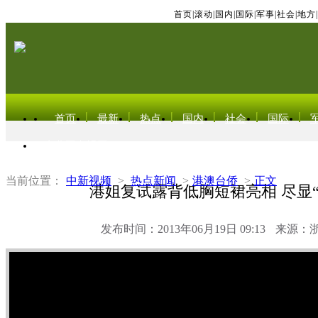
首页
|
滚动
|
国内
|
国际
|
军事
|
社会
|
地方
|
首页
最新
热点
国内
社会
国际
东北亚电视网
当前位置：
中新视频
>
热点新闻
>
港澳台侨
>
正文
港姐复试露背低胸短裙亮相 尽显“
发布时间：2013年06月19日 09:13
来源：