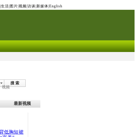
|
生活
|
图片
|
视频
|
访谈
|
新媒体
|
English
搜 索
视频
最新视频
背低胸短裙