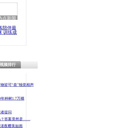
热点新闻
练陪伴最
咪 训练成
功瘦身
视频排行
物皆可“盘”独觉相声
年种树1.7万棵
记者提问
码？答案竟然是……
头渚夜樱美如画