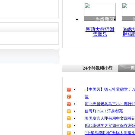
热点新闻
呆萌大熊猫滑
狗教
雪取乐
胖猫
24小时视频排行
一周
【中国风】德云社孟鹤堂：万
深
河北无腿老兵马三小：爬行19
信号灯Plus！浑身都亮
美国发言人即兴用中文回答
现代密码学之父如何保存密
“中华赏樱胜地”无锡太湖鼋