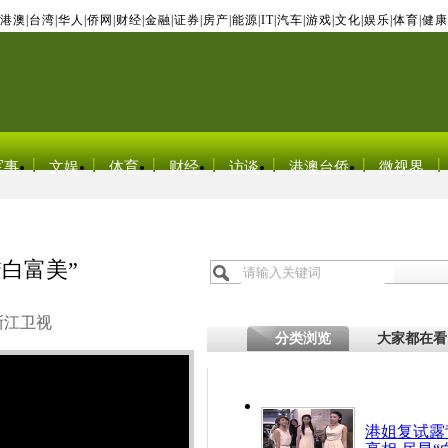
港澳
|
台湾
|
华人
|
侨网
|
财经
|
金融
|
证券
|
房产
|
能源
|
IT
|
汽车
|
游戏
|
文化
|
娱乐
|
体育
|
健康
军事
文娱
体育
财经
访谈
港澳台侨
微视界
白富美”
浙江卫视
分类浏览
大家都在看
港姐复试露