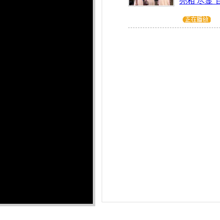
亮相 尽显“