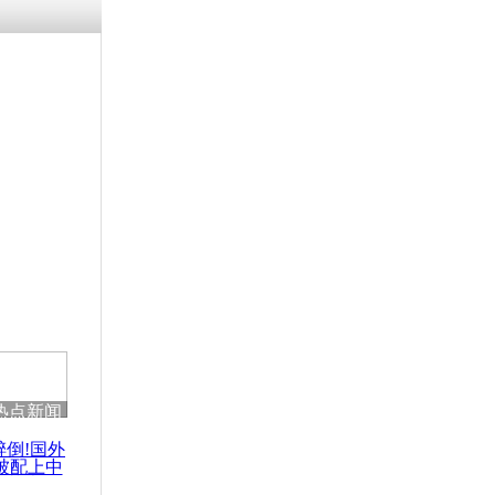
热点新闻
醉倒!国外
被配上中
国民乐