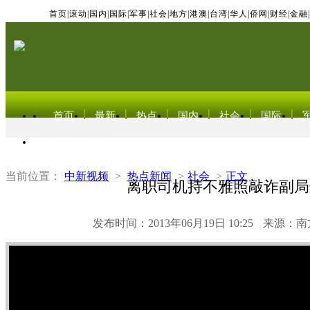
首页
|
滚动
|
国内
|
国际
|
军事
|
社会
|
地方
|
港澳
|
台湾
|
华人
|
侨网
|
财经
|
金融
|
首页
最新
热点
国内
社会
国际
东北亚电视网
当前位置：
中新视频
>
热点新闻
>
社会
>
正文
离职司机持不雅照敲诈副局
发布时间：2013年06月19日 10:25
来源：南