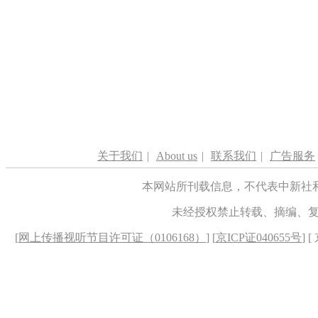
关于我们
|
About us
|
联系我们
|
广告服务
本网站所刊载信息，不代表中新社
未经授权禁止转载、摘编、
[
网上传播视听节目许可证（0106168）
] [
京ICP证040655号
] 