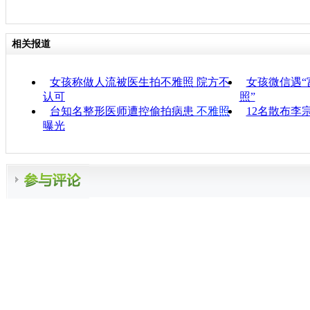
相关报道
女孩称做人流被医生拍不雅照 院方不
女孩微信遇“
认可
照”
台知名整形医师遭控偷拍病患
不雅照
12名散布李
曝光