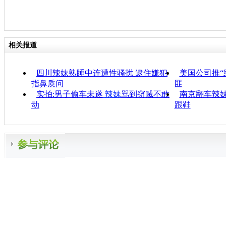
相关报道
四川辣妹熟睡中连遭性骚扰 逮住嫌犯
美国公司推“
指鼻质问
匪
实拍:男子偷车未遂
辣妹
骂到窃贼不敢
南京翻车辣
动
跟鞋