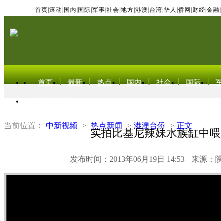
首页
|
滚动
|
国内
|
国际
|
军事
|
社会
|
地方
|
港澳
|
台湾
|
华人
|
侨网
|
财经
|
金融
|
首页
最新
热点
国内
社会
国际
东北亚电视网
当前位置：
中新视频
>
热点新闻
>
港澳台侨
>
正文
实拍比基尼辣妹水族缸中喂
发布时间：2013年06月19日 14:53
来源：