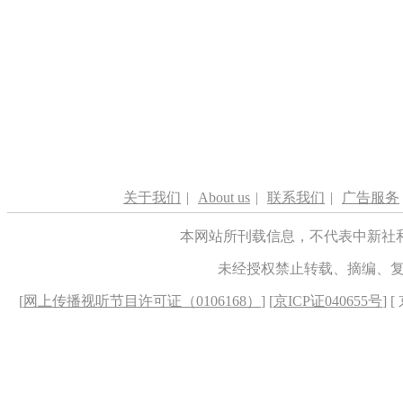
关于我们
|
About us
|
联系我们
|
广告服务
本网站所刊载信息，不代表中新社
未经授权禁止转载、摘编、
[
网上传播视听节目许可证（0106168）
] [
京ICP证040655号
] 