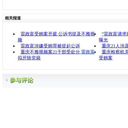
相关报道
雷政富受贿案开庭 公诉书提及不雅视
“雷政富请求
频
曝光
雷政富涉嫌受贿罪被提起公诉
重庆21人涉
重庆不雅视频案21干部受处分
雷政富
重庆检察机
拟开除党籍
受贿案