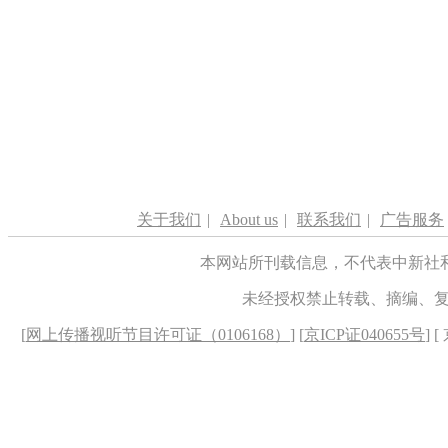
关于我们
|
About us
|
联系我们
|
广告服务
本网站所刊载信息，不代表中新社
未经授权禁止转载、摘编、
[
网上传播视听节目许可证（0106168）
] [
京ICP证040655号
] 