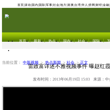
首页
|
滚动
|
国内
|
国际
|
军事
|
社会
|
地方
|
港澳
|
台湾
|
华人
|
侨网
|
财经
|
金融
|
首页
最新
热点
国内
社会
国际
东北亚电视网
当前位置：
中新视频
>
热点新闻
>
社会
>
正文
雷政富详述不雅视频事件 曝赵红
发布时间：2013年06月19日 15:03
来源：中