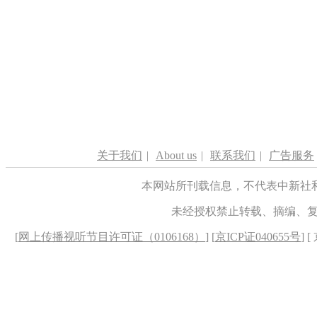
关于我们
|
About us
|
联系我们
|
广告服务
本网站所刊载信息，不代表中新社
未经授权禁止转载、摘编、
[
网上传播视听节目许可证（0106168）
] [
京ICP证040655号
] 