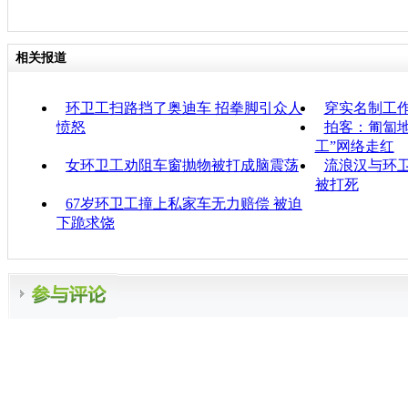
相关报道
环卫工扫路挡了奥迪车 招拳脚引众人
穿实名制工
愤怒
拍客：匍匐地
工”网络走红
女环卫工劝阻车窗抛物被打成脑震荡
流浪汉与环卫
被打死
67岁环卫工撞上私家车无力赔偿 被迫
下跪求饶