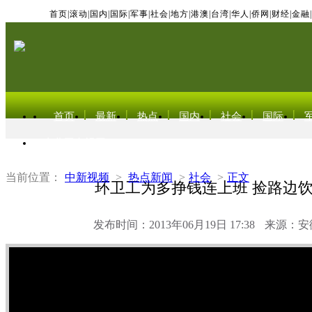
首页
|
滚动
|
国内
|
国际
|
军事
|
社会
|
地方
|
港澳
|
台湾
|
华人
|
侨网
|
财经
|
金融
|
首页
最新
热点
国内
社会
国际
东北亚电视网
当前位置：
中新视频
>
热点新闻
>
社会
>
正文
环卫工为多挣钱连上班 捡路边
发布时间：2013年06月19日 17:38
来源：安