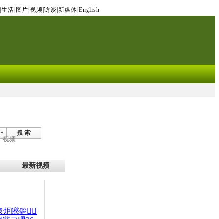
|
生活
|
图片
|
视频
|
访谈
|
新媒体
|
English
搜 索
视频
最新视频
杈炬矁鏂