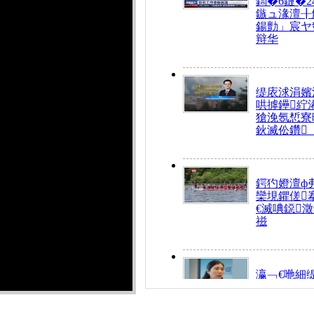
鍧�6鏈�2
鏃ュ湪澶╂
鍚勯」宸ヤ
辩华
缇庡浗涓嬪
哄摢鑸紵
獊浼氬惁寮
鈥滅伀鑽
鍔犳嬁澶ф
欒垷鑺傞
€滅唺鐚
禌
瀛﹁€咃細
€间笢鍗椾
解€滆劚閽
姪鎺ㄤ腑鍥