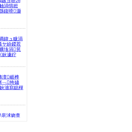
4鏃ヨ嚦26
触涓惧姙
綔鍑嗗灏
満鍏ュ眬涓
浠ヤ紛鍐茬
曠垎涓笢
《鈥濓紵
弗澶崕榫
搴﹁绔嬧
澂鈥濇寫鎴樿
缇庡浗娆查
簹涓庝腑鍥
┾€濓紝鍙嶅
解€斾笢鐩