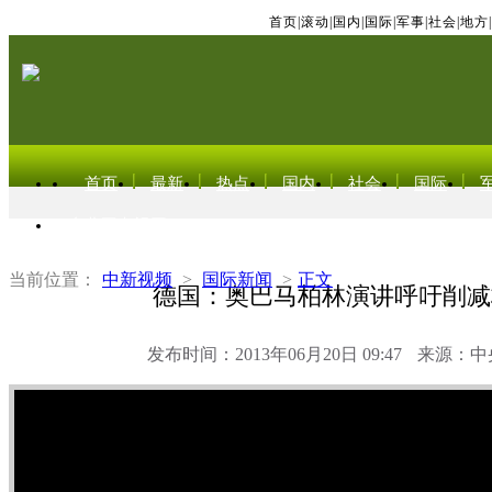
首页
|
滚动
|
国内
|
国际
|
军事
|
社会
|
地方
|
首页
最新
热点
国内
社会
国际
东北亚电视网
当前位置：
中新视频
>
国际新闻
>
正文
德国：奥巴马柏林演讲呼吁削减
发布时间：2013年06月20日 09:47
来源：中