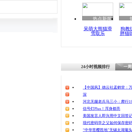
热点新闻
呆萌大熊猫滑
狗教
雪取乐
胖猫
24小时视频排行
一周
【中国风】德云社孟鹤堂：万
深
河北无腿老兵马三小：爬行19
信号灯Plus！浑身都亮
美国发言人即兴用中文回答
现代密码学之父如何保存密
“中华赏樱胜地”无锡太湖鼋