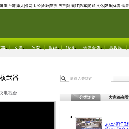
港澳
|
台湾
|
华人
|
侨网
|
财经
|
金融
|
证券
|
房产
|
能源
|
IT
|
汽车
|
游戏
|
文化
|
娱乐
|
体育
|
健康
军事
文娱
体育
财经
访谈
港澳台侨
微视界
核武器
央电视台
分类浏览
大家都在看
2025澶忓