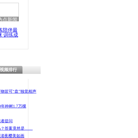
热点新闻
练陪伴最
咪 训练成
功瘦身
视频排行
物皆可“盘”独觉相声
年种树1.7万棵
记者提问
码？答案竟然是……
头渚夜樱美如画