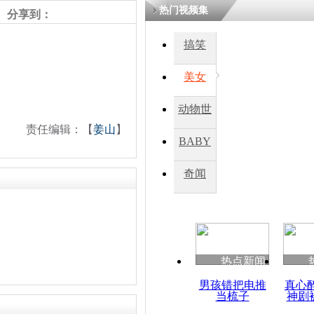
热门视频集
熷悎浣� 
分享到：
瘑灞€
搞笑
美女
娉板浗閫€
笂灏嗭細姝�
忓彈瀹炴垬
动物世
鍚稿紩澶氬
ㄤ笘鐣岃
责任编辑：【
姜山
】
界
BABY
秀
奇闻
德国：奥巴
呼吁削减核
热点新闻
男孩错把电推
真心
当梳子
神剧