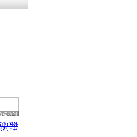
涓ㄥ浗闄呰
褰圭┖鍐涗
-10CE缁
妫€楠岋紝
浗鍏虫敞涓
马柏林演讲
武器
热点新闻
醉倒!国外
被配上中
国民乐