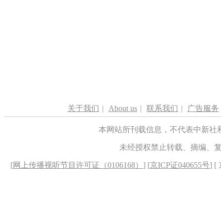
关于我们
|
About us
|
联系我们
|
广告服务
本网站所刊载信息，不代表中新社
未经授权禁止转载、摘编、
[
网上传播视听节目许可证（0106168）
] [
京ICP证040655号
] 