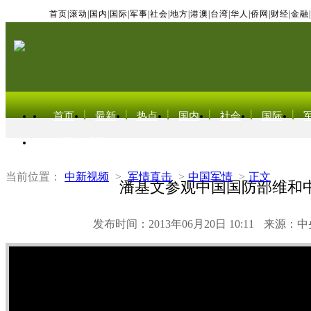
首页
|
滚动
|
国内
|
国际
|
军事
|
社会
|
地方
|
港澳
|
台湾
|
华人
|
侨网
|
财经
|
金融
|
首页
最新
热点
国内
社会
国际
东北亚电视网
当前位置：
中新视频
>
军情直击
>
中国军情
>
正文
潘基文参观中国国防部维和
发布时间：2013年06月20日 10:11
来源：中