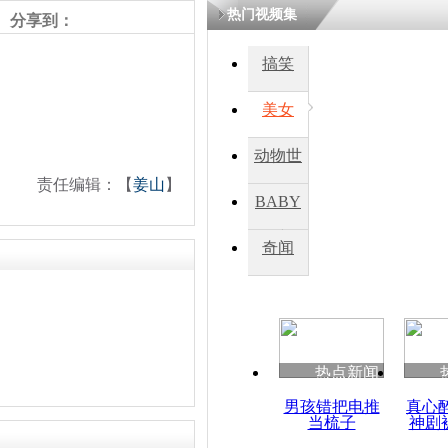
热门视频集
分享到：
搞笑
美女
动物世
责任编辑：【
姜山
】
界
BABY
秀
奇闻
热点新闻
男孩错把电推
真心
当梳子
神剧