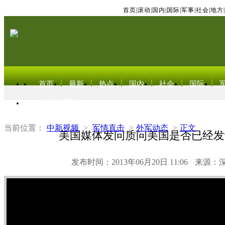
首页
|
滚动
|
国内
|
国际
|
军事
|
社会
|
地方
|
首页
最新
热点
国内
社会
国际
东北亚电视网
当前位置：
中新视频
>
军情直击
>
外军动态
>
正文
美国媒体发问质问美国是否已经发
发布时间：2013年06月20日 11:06
来源：