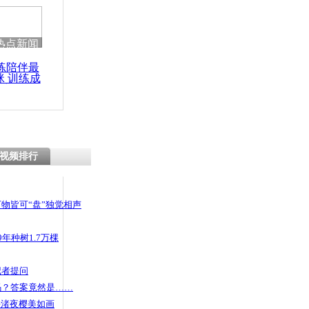
热点新闻
练陪伴最
咪 训练成
功瘦身
视频排行
物皆可“盘”独觉相声
年种树1.7万棵
记者提问
码？答案竟然是……
头渚夜樱美如画