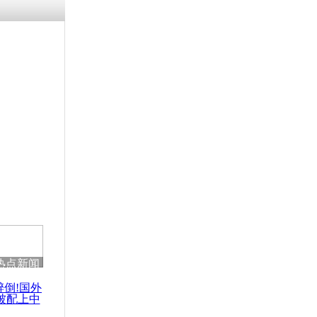
热点新闻
醉倒!国外
被配上中
国民乐