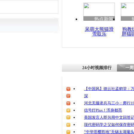
热点新闻
呆萌大熊猫滑
狗教
雪取乐
胖猫
24小时视频排行
一周
【中国风】德云社孟鹤堂：万
深
河北无腿老兵马三小：爬行19
信号灯Plus！浑身都亮
美国发言人即兴用中文回答
现代密码学之父如何保存密
“中华赏樱胜地”无锡太湖鼋