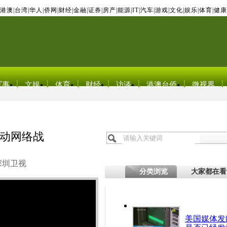
港澳
|
台湾
|
华人
|
侨网
|
财经
|
金融
|
证券
|
房产
|
能源
|
IT
|
汽车
|
游戏
|
文化
|
娱乐
|
体育
|
健康
军事
文娱
体育
财经
访谈
港澳台侨
微视界
动网络战
深圳卫视
分类浏览
大家都在看
美国媒体发