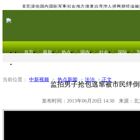
首页
|
滚动
|
国内
|
国际
|
军事
|
社会
|
地方
|
港澳
|
台湾
|
华人
|
侨网
|
财经
|
金融
|
首页
最新
热点
国内
社会
国际
东北亚电视网
当前位置：
中新视频
>
热点新闻
>
法治
>
正文
监拍男子抢包逃窜被市民绊倒
发布时间：2013年06月20日 14:30
来源：北