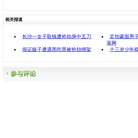
相关报道
长沙一女子取钱遭抢劫身中五刀
监拍蒙面男子
落网
假证贩子遭遇黑吃黑被抢劫绑架
十三岁少年