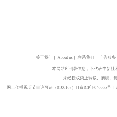
关于我们
|
About us
|
联系我们
|
广告服务
本网站所刊载信息，不代表中新社
未经授权禁止转载、摘编、
[
网上传播视听节目许可证（0106168）
] [
京ICP证040655号
] 