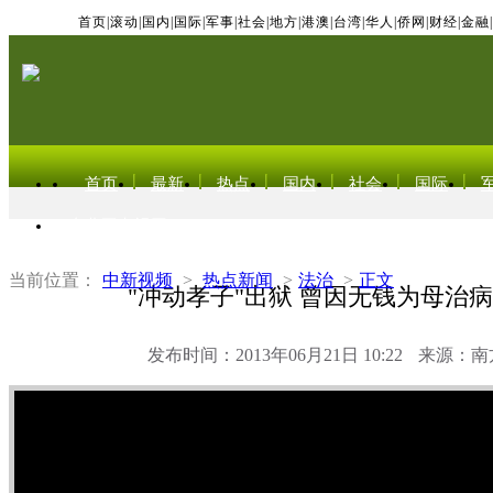
首页
|
滚动
|
国内
|
国际
|
军事
|
社会
|
地方
|
港澳
|
台湾
|
华人
|
侨网
|
财经
|
金融
|
首页
最新
热点
国内
社会
国际
东北亚电视网
当前位置：
中新视频
>
热点新闻
>
法治
>
正文
"冲动孝子"出狱 曾因无钱为母治
发布时间：2013年06月21日 10:22
来源：南