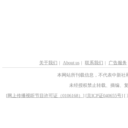
关于我们
|
About us
|
联系我们
|
广告服务
本网站所刊载信息，不代表中新社
未经授权禁止转载、摘编、
[
网上传播视听节目许可证（0106168）
] [
京ICP证040655号
] 