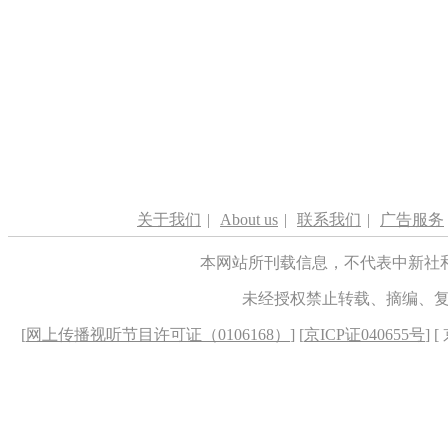
关于我们
|
About us
|
联系我们
|
广告服务
本网站所刊载信息，不代表中新社
未经授权禁止转载、摘编、
[
网上传播视听节目许可证（0106168）
] [
京ICP证040655号
] 