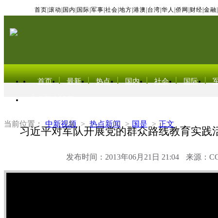
首页
|
滚动
|
国内
|
国际
|
军事
|
社会
|
地方
|
港澳
|
台湾
|
华人
|
侨网
|
财经
|
金融
|
首页
最新
热点
国内
社会
国际
东北亚电视网
当前位置：
中新视频
>
热点新闻
>
国是
>
正文
习近平对军队开展党的群众路线教育实践
发布时间：2013年06月21日 21:04
来源：C