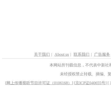
关于我们
|
About us
|
联系我们
|
广告服务
本网站所刊载信息，不代表中新社
未经授权禁止转载、摘编、
[
网上传播视听节目许可证（0106168）
] [
京ICP证040655号
] 