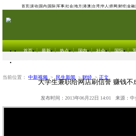
首页
|
滚动
|
国内
|
国际
|
军事
|
社会
|
地方
|
港澳
|
台湾
|
华人
|
侨网
|
财经
|
金融
|
首页
最新
热点
国内
社会
国际
东北亚电视网
当前位置：
中新视频
>
民生新闻
>
财经
>
正文
大学生兼职给网店刷信誉 赚钱不
发布时间：2013年06月22日 14:01
来源：中