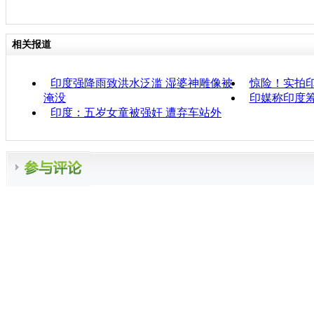
相关报道
印度强降雨致洪水泛滥 湿婆神雕像被
惊险！实拍
淹没
印媒称印度筹
印度：五岁女童被强奸 遭弃车站外