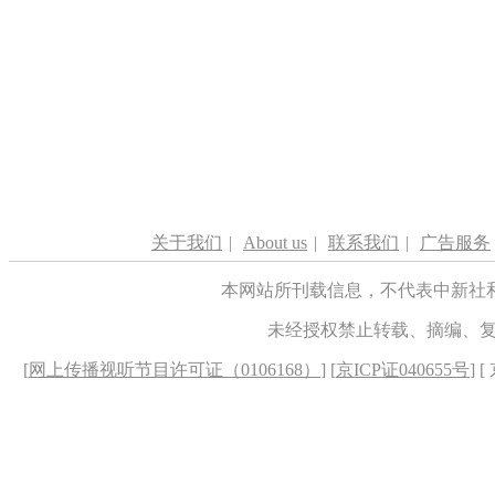
关于我们
|
About us
|
联系我们
|
广告服务
本网站所刊载信息，不代表中新社
未经授权禁止转载、摘编、
[
网上传播视听节目许可证（0106168）
] [
京ICP证040655号
] 