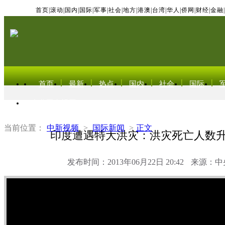
首页
|
滚动
|
国内
|
国际
|
军事
|
社会
|
地方
|
港澳
|
台湾
|
华人
|
侨网
|
财经
|
金融
|
首页
最新
热点
国内
社会
国际
东北亚电视网
当前位置：
中新视频
>
国际新闻
>
正文
印度遭遇特大洪灾：洪灾死亡人数升
发布时间：2013年06月22日 20:42
来源：中