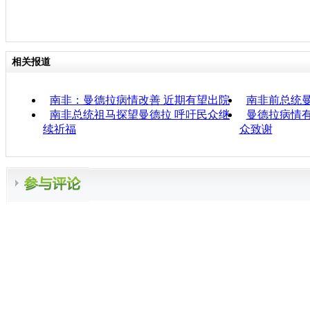
相关报道
南非：曼德拉病情改善 近期有望出院
南非前总统
南非总统祖马探望曼德拉 呼吁民众继
曼德拉病情
续祈福
众致谢