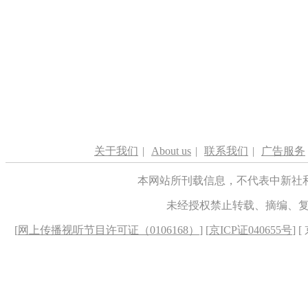
关于我们
|
About us
|
联系我们
|
广告服务
本网站所刊载信息，不代表中新社
未经授权禁止转载、摘编、
[
网上传播视听节目许可证（0106168）
] [
京ICP证040655号
] 