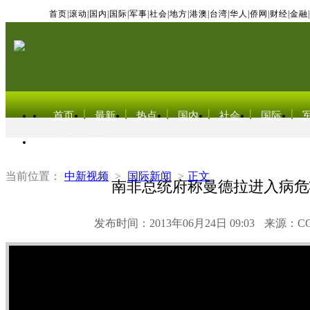
首页
|
滚动
|
国内
|
国际
|
军事
|
社会
|
地方
|
港澳
|
台湾
|
华人
|
侨网
|
财经
|
金融
|
首页
最新
热点
国内
社会
国际
东北亚电视网
当前位置：
中新视频
>
国际新闻
>
正文
南非总统府称曼德拉进入病危
发布时间：2013年06月24日 09:03
来源：C