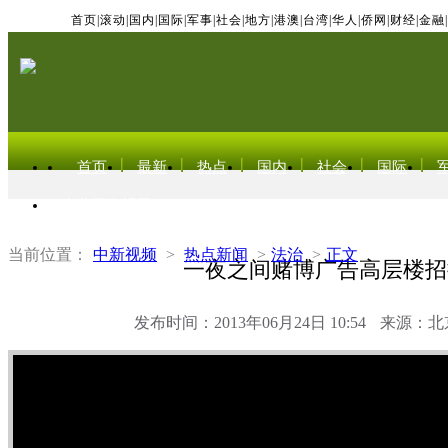
首页
|
滚动
|
国内
|
国际
|
军事
|
社会
|
地方
|
港澳
|
台湾
|
华人
|
侨网
|
财经
|
金融
|
首页
最新
热点
国内
社会
国际
东北亚电视网
当前位置：
中新视频
>
热点新闻
>
法治
>
正文
一夜之间赌博广告高层楼招
发布时间：2013年06月24日 10:54
来源：北