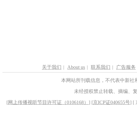
关于我们
|
About us
|
联系我们
|
广告服务
本网站所刊载信息，不代表中新社
未经授权禁止转载、摘编、
[
网上传播视听节目许可证（0106168）
] [
京ICP证040655号
] 