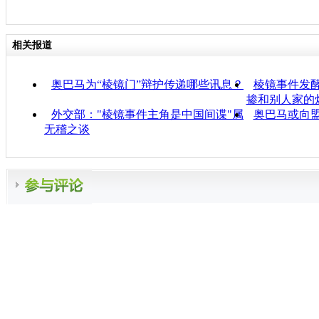
相关报道
奥巴马为“棱镜门”辩护传递哪些讯息？
棱镜事件发酵
掺和别人家的
外交部："棱镜事件主角是中国间谍"属
奥巴马或向盟
无稽之谈