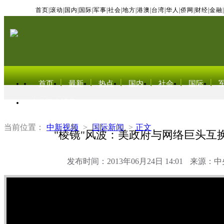
首页
|
滚动
|
国内
|
国际
|
军事
|
社会
|
地方
|
港澳
|
台湾
|
华人
|
侨网
|
财经
|
金融
|
首页
最新
热点
国内
社会
国际
东北亚电视网
当前位置：
中新视频
>
国际新闻
>
正文
"棱镜"风波：美政府与网络巨头互
发布时间：2013年06月24日 14:01
来源：中