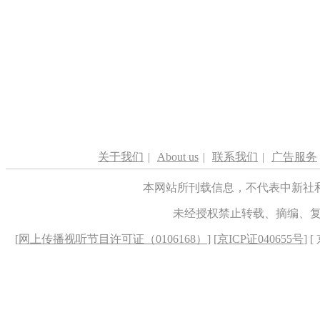
关于我们
|
About us
|
联系我们
|
广告服务
本网站所刊载信息，不代表中新社
未经授权禁止转载、摘编、
[
网上传播视听节目许可证（0106168）
] [
京ICP证040655号
] 