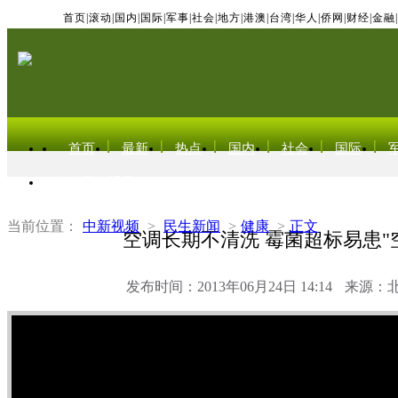
首页
|
滚动
|
国内
|
国际
|
军事
|
社会
|
地方
|
港澳
|
台湾
|
华人
|
侨网
|
财经
|
金融
|
首页
最新
热点
国内
社会
国际
东北亚电视网
当前位置：
中新视频
>
民生新闻
>
健康
>
正文
空调长期不清洗 霉菌超标易患"
发布时间：2013年06月24日 14:14
来源：