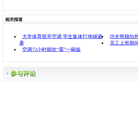
相关报道
大学体育馆开空调 学生集体打地铺避
功夫熊猫怕
暑
员工上班期
空调72小时能吹“霉”一碗饭