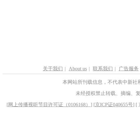
关于我们
|
About us
|
联系我们
|
广告服务
本网站所刊载信息，不代表中新社
未经授权禁止转载、摘编、
[
网上传播视听节目许可证（0106168）
] [
京ICP证040655号
] 