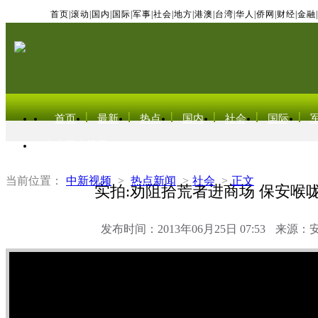
首页
|
滚动
|
国内
|
国际
|
军事
|
社会
|
地方
|
港澳
|
台湾
|
华人
|
侨网
|
财经
|
金融
|
首页
最新
热点
国内
社会
国际
东北亚电视网
当前位置：
中新视频
>
热点新闻
>
社会
>
正文
实拍:劝阻拾荒者进商场 保安喉
发布时间：2013年06月25日 07:53
来源：