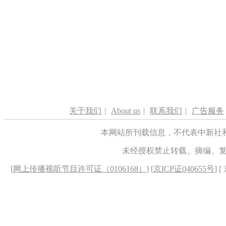
关于我们
|
About us
|
联系我们
|
广告服务
本网站所刊载信息，不代表中新社
未经授权禁止转载、摘编、
[
网上传播视听节目许可证（0106168）
] [
京ICP证040655号
] 