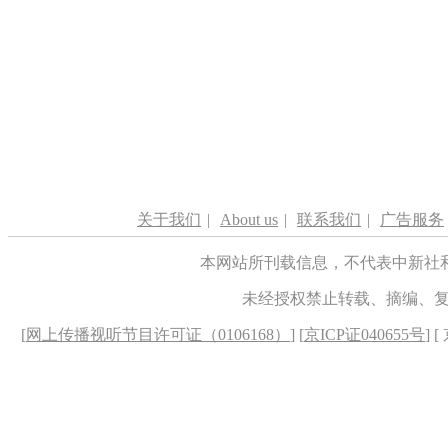
关于我们
|
About us
|
联系我们
|
广告服务
本网站所刊载信息，不代表中新社
未经授权禁止转载、摘编、
[
网上传播视听节目许可证（0106168）
] [
京ICP证040655号
] 