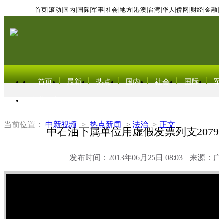
首页
|
滚动
|
国内
|
国际
|
军事
|
社会
|
地方
|
港澳
|
台湾
|
华人
|
侨网
|
财经
|
金融
|
首页
最新
热点
国内
社会
国际
东北亚电视网
当前位置：
中新视频
>
热点新闻
>
法治
>
正文
中石油下属单位用虚假发票列支207
发布时间：2013年06月25日 08:03
来源：