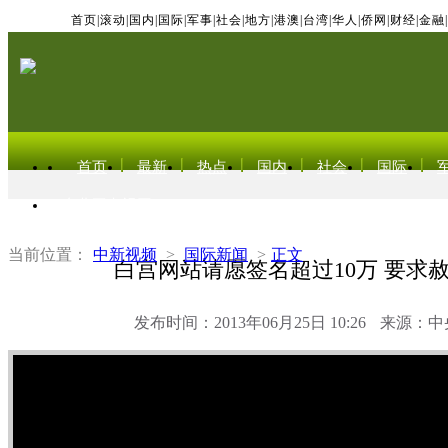
首页
|
滚动
|
国内
|
国际
|
军事
|
社会
|
地方
|
港澳
|
台湾
|
华人
|
侨网
|
财经
|
金融
|
首页
最新
热点
国内
社会
国际
东北亚电视网
当前位置：
中新视频
>
国际新闻
>
正文
白宫网站请愿签名超过10万 要求
发布时间：2013年06月25日 10:26
来源：中