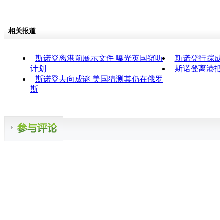
相关报道
斯诺登离港前展示文件 曝光英国窃听
斯诺登行踪成
计划
斯诺登离港抵
斯诺登去向成谜 美国猜测其仍在俄罗
斯