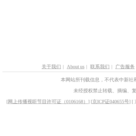
关于我们
|
About us
|
联系我们
|
广告服务
本网站所刊载信息，不代表中新社
未经授权禁止转载、摘编、
[
网上传播视听节目许可证（0106168）
] [
京ICP证040655号
] 