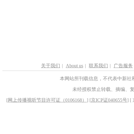
关于我们
|
About us
|
联系我们
|
广告服务
本网站所刊载信息，不代表中新社
未经授权禁止转载、摘编、
[
网上传播视听节目许可证（0106168）
] [
京ICP证040655号
] 