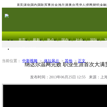
首页
|
滚动
|
国内
|
国际
|
军事
|
社会
|
地方
|
港澳
|
台湾
|
华人
|
侨网
|
财经
|
金融
|
首页
最新
热点
国内
社会
国际
东北亚电视网
当前位置：
中新视频
>
体坛风云
>
其他
>
正文
纳达尔温网完败 职业生涯首次大满
发布时间：2013年06月25日 12:55
来源：上