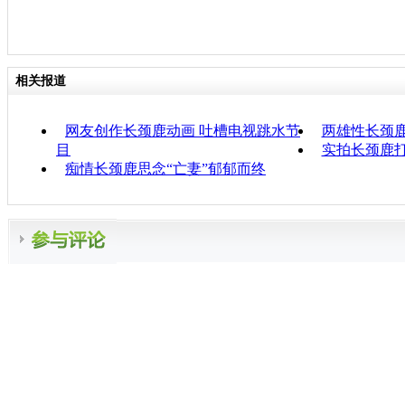
相关报道
网友创作长颈鹿动画 吐槽电视跳水节
两雄性长颈鹿
目
实拍长颈鹿
痴情长颈鹿思念“亡妻”郁郁而终