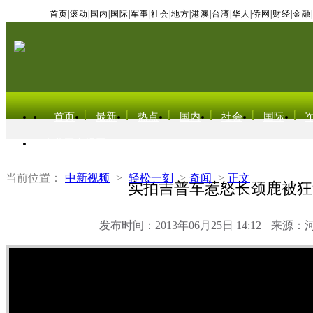
首页
|
滚动
|
国内
|
国际
|
军事
|
社会
|
地方
|
港澳
|
台湾
|
华人
|
侨网
|
财经
|
金融
|
首页
最新
热点
国内
社会
国际
东北亚电视网
当前位置：
中新视频
>
轻松一刻
>
奇闻
>
正文
实拍吉普车惹怒长颈鹿被狂
发布时间：2013年06月25日 14:12
来源：