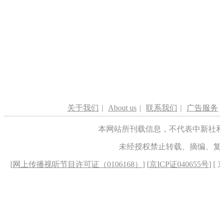
关于我们
|
About us
|
联系我们
|
广告服务
本网站所刊载信息，不代表中新社
未经授权禁止转载、摘编、
[
网上传播视听节目许可证（0106168）
] [
京ICP证040655号
] 