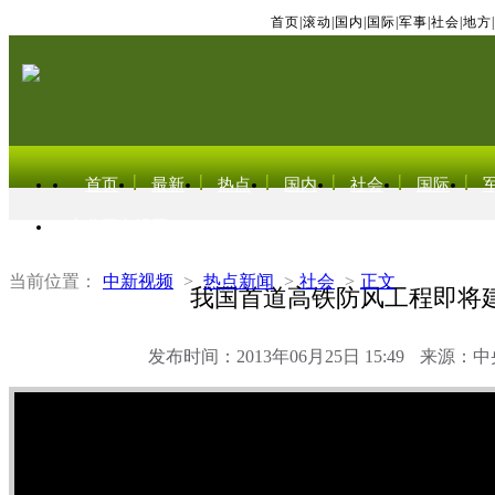
首页
|
滚动
|
国内
|
国际
|
军事
|
社会
|
地方
|
首页
最新
热点
国内
社会
国际
东北亚电视网
当前位置：
中新视频
>
热点新闻
>
社会
>
正文
我国首道高铁防风工程即将
发布时间：2013年06月25日 15:49
来源：中