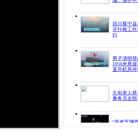
城，保护不
四川冕宁县
灾扑救工作
行
男子清明登
1050米悬
直升机悬停
九旬老人挤
乘务员全部
“所有车辆
开！”儿童
警急速救助