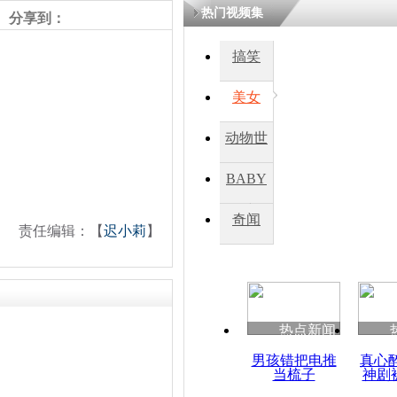
热门视频集
分享到：
四川一精神
搞笑
病发持大锤
美女
探访传承四
动物世
俗：近万民
英省亲送行
界
BABY
秀
奇闻
责任编辑：【
迟小莉
】
小伙骑车逆
崩溃 网上
因
热点新闻
四川兴文苗
度苗族花山
男孩错把电推
真心
当梳子
神剧