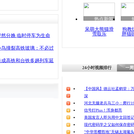
清明祭英烈
魂
热点新闻
呆萌大熊猫滑
狗教
雪取乐
胖猫
我国首道高
然分娩 临时停车为生命
即将建成
小鸟撞裂高铁玻璃：不必过
造成高铁和台铁多趟列车延
24小时视频排行
一周
【中国风】德云社孟鹤堂：万
深
河北无腿老兵马三小：爬行19
信号灯Plus！浑身都亮
美国发言人即兴用中文回答
现代密码学之父如何保存密
“中华赏樱胜地”无锡太湖鼋