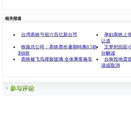
相关报道
台湾高铁亏损六百亿新台币
孕妇高铁上突
让道
铁路总公司：高铁票价暑期特惠8.5折
王梦恕回应
到8折
分解读
高铁被飞鸟撞裂玻璃 全体乘客换车
台南投地震
误或取消