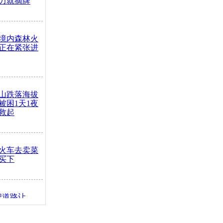
力就摘牌
境内森林火
正在紧张进
山跌落海拔
崖被困1天1夜
救起
火车去卖菜
买下
把道路让
突发疾病交