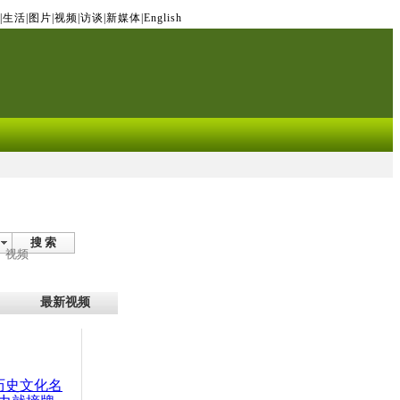
|
生活
|
图片
|
视频
|
访谈
|
新媒体
|
English
搜 索
视频
最新视频
：历史文化名