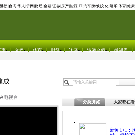
港澳
|
台湾
|
华人
|
侨网
|
财经
|
金融
|
证券
|
房产
|
能源
|
IT
|
汽车
|
游戏
|
文化
|
娱乐
|
体育
|
健康
军事
文娱
体育
财经
访谈
港澳台侨
微视界
建成
央电视台
分类浏览
大家都在看
新闻1+1