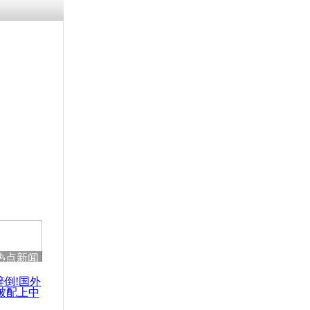
残疾男子因
砸银行
千年传统习
众为娥皇女
行被查情绪
回答崩溃原
热点新闻
乡上万人欢
节
醉倒!国外
被配上中
国民乐