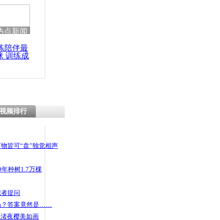
 哀思悼忠
热点新闻
练陪伴最
咪 训练成
铁防风工程
功瘦身
视频排行
物皆可“盘”独觉相声
年种树1.7万棵
记者提问
码？答案竟然是……
头渚夜樱美如画