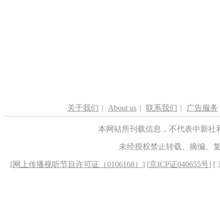
关于我们
|
About us
|
联系我们
|
广告服务
本网站所刊载信息，不代表中新社
未经授权禁止转载、摘编、
[
网上传播视听节目许可证（0106168）
] [
京ICP证040655号
] 