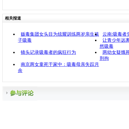
相关报道
贩毒集团女头目为炫耀训练两岁亲生孩
云南:吸毒者
子吸毒
让青少年远离
然吸毒
镜头记录吸毒者的疯狂行为
两幼女疑饿死
刑拘
南京两女童死于家中：吸毒母亲失踪月
余