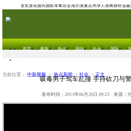
首页
|
滚动
|
国内
|
国际
|
军事
|
社会
|
地方
|
港澳
|
台湾
|
华人
|
侨网
|
财经
|
金融
|
首页
最新
热点
国内
社会
国际
东北亚电视网
当前位置：
中新视频
>
热点新闻
>
社会
>
正文
吸毒男子驾车乱撞 手持砍刀与
发布时间：2013年06月26日 09:23
来源：