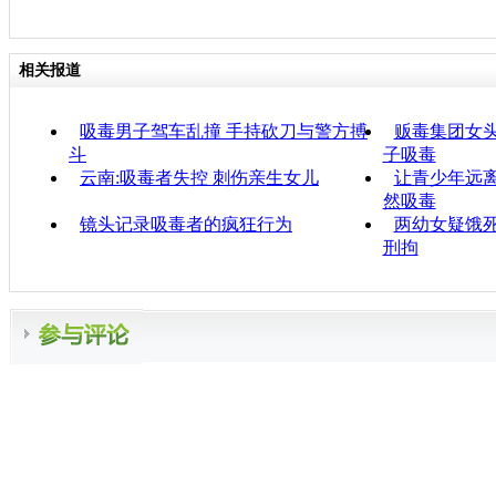
相关报道
吸毒男子驾车乱撞 手持砍刀与警方搏
贩毒集团女
斗
子吸毒
云南:吸毒者失控 刺伤亲生女儿
让青少年远离
然吸毒
镜头记录吸毒者的疯狂行为
两幼女疑饿死
刑拘