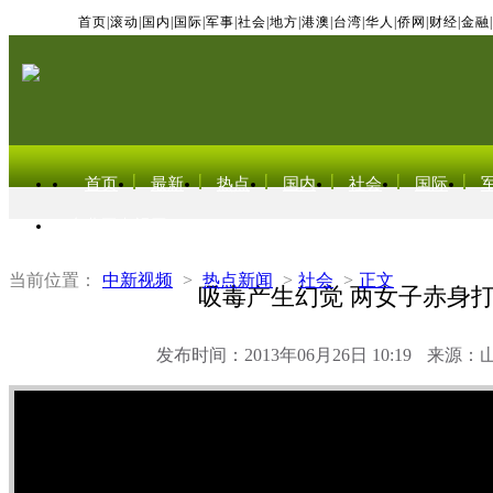
首页
|
滚动
|
国内
|
国际
|
军事
|
社会
|
地方
|
港澳
|
台湾
|
华人
|
侨网
|
财经
|
金融
|
首页
最新
热点
国内
社会
国际
东北亚电视网
当前位置：
中新视频
>
热点新闻
>
社会
>
正文
吸毒产生幻觉 两女子赤身
发布时间：2013年06月26日 10:19
来源：