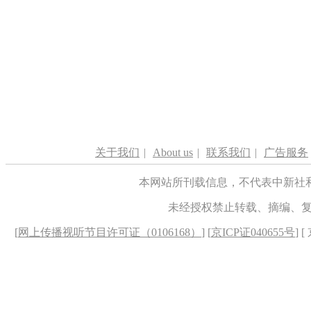
关于我们
|
About us
|
联系我们
|
广告服务
本网站所刊载信息，不代表中新社
未经授权禁止转载、摘编、
[
网上传播视听节目许可证（0106168）
] [
京ICP证040655号
] 