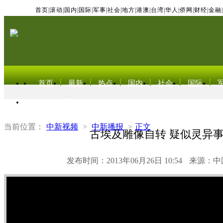
首页
|
滚动
|
国内
|
国际
|
军事
|
社会
|
地方
|
港澳
|
台湾
|
华人
|
侨网
|
财经
|
金融
|
首页
最新
热点
国内
社会
国际
东北亚电视网
当前位置：
中新视频
>
中新播报
>
正文
古埃及雕像自转 疑似灵异
发布时间：2013年06月26日 10:54
来源：中