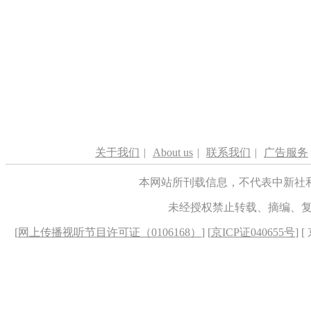
关于我们
|
About us
|
联系我们
|
广告服务
本网站所刊载信息，不代表中新社
未经授权禁止转载、摘编、
[
网上传播视听节目许可证（0106168）
] [
京ICP证040655号
] 