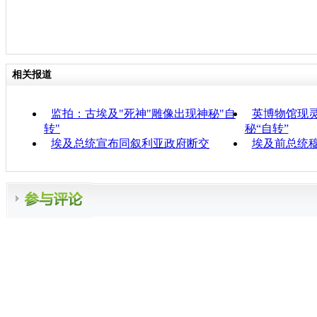
相关报道
监拍：古埃及"死神"雕像出现神秘"自
英博物馆现灵
转"
秘“自转”
埃及总统宣布同叙利亚政府断交
埃及前总统