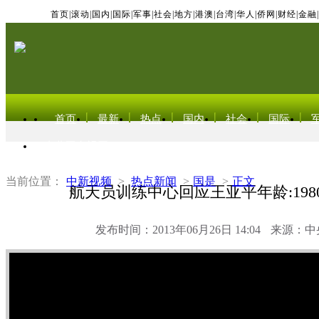
首页
|
滚动
|
国内
|
国际
|
军事
|
社会
|
地方
|
港澳
|
台湾
|
华人
|
侨网
|
财经
|
金融
|
首页
最新
热点
国内
社会
国际
东北亚电视网
当前位置：
中新视频
>
热点新闻
>
国是
>
正文
航天员训练中心回应王亚平年龄:198
发布时间：2013年06月26日 14:04
来源：中