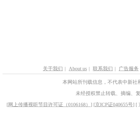
关于我们
|
About us
|
联系我们
|
广告服务
本网站所刊载信息，不代表中新社
未经授权禁止转载、摘编、
[
网上传播视听节目许可证（0106168）
] [
京ICP证040655号
] 