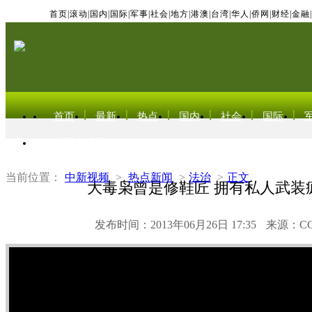
首页
|
滚动
|
国内
|
国际
|
军事
|
社会
|
地方
|
港澳
|
台湾
|
华人
|
侨网
|
财经
|
金融
|
首页
最新
热点
国内
社会
国际
东北亚电视网
当前位置：
中新视频
>
热点新闻
>
法治
>
正文
大毒枭曾是修鞋匠 拥有私人武装
发布时间：2013年06月26日 17:35
来源：C