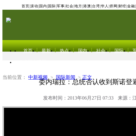
首页
|
滚动
|
国内
|
国际
|
军事
|
社会
|
地方
|
港澳
|
台湾
|
华人
|
侨网
|
财经
|
金融
|
首页
最新
热点
国内
社会
国际
东北亚电视网
当前位置：
中新视频
>
国际新闻
>
正文
委内瑞拉：总统否认收到斯诺登
发布时间：2013年06月27日 07:33
来源：