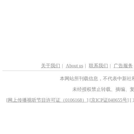
关于我们
|
About us
|
联系我们
|
广告服务
本网站所刊载信息，不代表中新社
未经授权禁止转载、摘编、
[
网上传播视听节目许可证（0106168）
] [
京ICP证040655号
] 