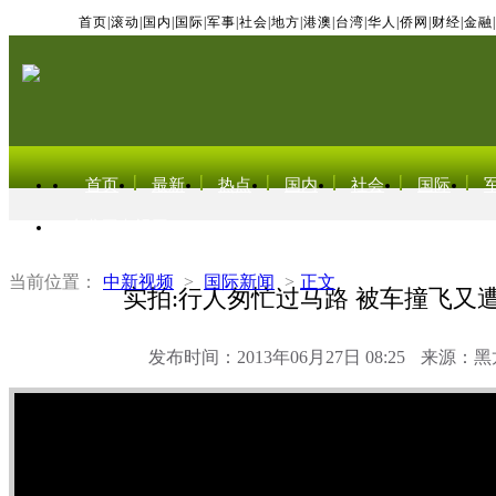
首页
|
滚动
|
国内
|
国际
|
军事
|
社会
|
地方
|
港澳
|
台湾
|
华人
|
侨网
|
财经
|
金融
|
首页
最新
热点
国内
社会
国际
东北亚电视网
当前位置：
中新视频
>
国际新闻
>
正文
实拍:行人匆忙过马路 被车撞飞又
发布时间：2013年06月27日 08:25
来源：黑