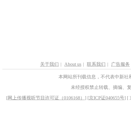
关于我们
|
About us
|
联系我们
|
广告服务
本网站所刊载信息，不代表中新社
未经授权禁止转载、摘编、
[
网上传播视听节目许可证（0106168）
] [
京ICP证040655号
] 