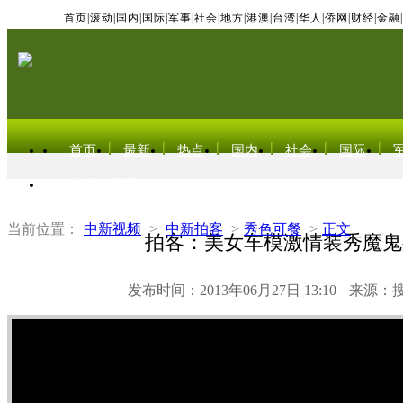
首页
|
滚动
|
国内
|
国际
|
军事
|
社会
|
地方
|
港澳
|
台湾
|
华人
|
侨网
|
财经
|
金融
|
首页
最新
热点
国内
社会
国际
东北亚电视网
当前位置：
中新视频
>
中新拍客
>
秀色可餐
>
正文
拍客：美女车模激情装秀魔鬼
发布时间：2013年06月27日 13:10
来源：