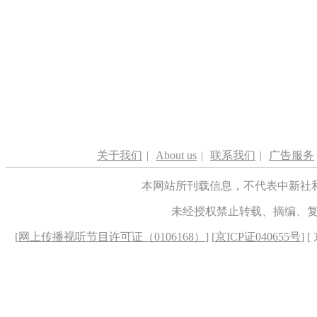
关于我们
|
About us
|
联系我们
|
广告服务
本网站所刊载信息，不代表中新社
未经授权禁止转载、摘编、
[
网上传播视听节目许可证（0106168）
] [
京ICP证040655号
] 