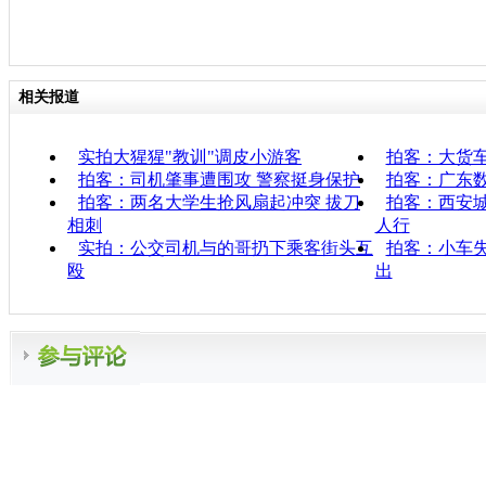
相关报道
实拍大猩猩"教训"调皮小游客
拍客：大货
拍客：司机肇事遭围攻 警察挺身保护
拍客：广东数
拍客：两名大学生抢风扇起冲突 拔刀
拍客：西安城
相刺
人行
实拍：公交司机与的哥扔下乘客街头互
拍客：小车
殴
出