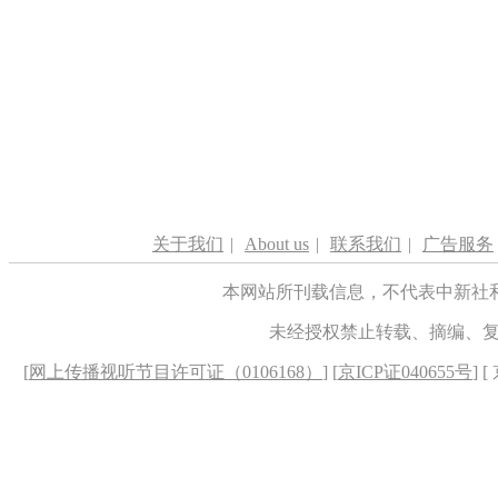
关于我们
|
About us
|
联系我们
|
广告服务
本网站所刊载信息，不代表中新社
未经授权禁止转载、摘编、
[
网上传播视听节目许可证（0106168）
] [
京ICP证040655号
] 