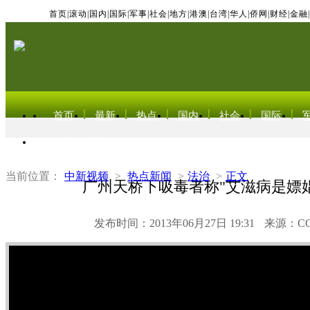
首页
|
滚动
|
国内
|
国际
|
军事
|
社会
|
地方
|
港澳
|
台湾
|
华人
|
侨网
|
财经
|
金融
|
首页
最新
热点
国内
社会
国际
东北亚电视网
当前位置：
中新视频
>
热点新闻
>
法治
>
正文
广州天桥下吸毒者称"艾滋病是嫖
发布时间：2013年06月27日 19:31
来源：C