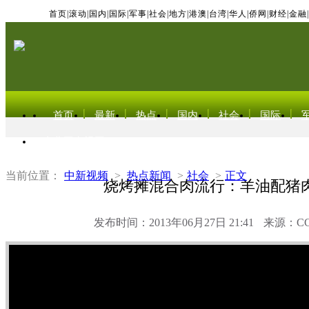
首页
|
滚动
|
国内
|
国际
|
军事
|
社会
|
地方
|
港澳
|
台湾
|
华人
|
侨网
|
财经
|
金融
|
首页
最新
热点
国内
社会
国际
东北亚电视网
当前位置：
中新视频
>
热点新闻
>
社会
>
正文
烧烤摊混合肉流行：羊油配猪
发布时间：2013年06月27日 21:41
来源：C