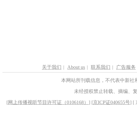
关于我们
|
About us
|
联系我们
|
广告服务
本网站所刊载信息，不代表中新社
未经授权禁止转载、摘编、
[
网上传播视听节目许可证（0106168）
] [
京ICP证040655号
] 