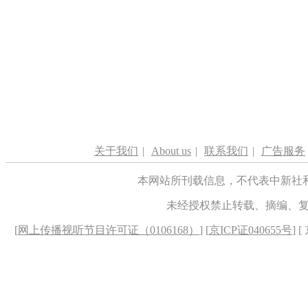
关于我们
|
About us
|
联系我们
|
广告服务
本网站所刊载信息，不代表中新社
未经授权禁止转载、摘编、
[
网上传播视听节目许可证（0106168）
] [
京ICP证040655号
] 