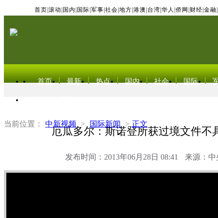
首页
|
滚动
|
国内
|
国际
|
军事
|
社会
|
地方
|
港澳
|
台湾
|
华人
|
侨网
|
财经
|
金融
|
首页
最新
热点
国内
社会
国际
东北亚电视网
当前位置：
中新视频
>
国际新闻
>
正文
厄瓜多尔：斯诺登所获过境文件不
发布时间：2013年06月28日 08:41
来源：中