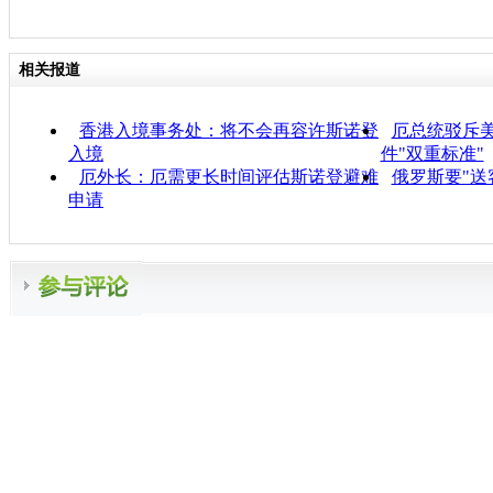
相关报道
香港入境事务处：将不会再容许斯诺登
厄总统驳斥
入境
件"双重标准"
厄外长：厄需更长时间评估斯诺登避难
俄罗斯要"送
申请