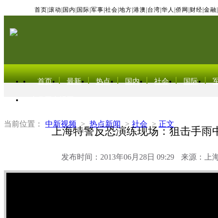
首页
|
滚动
|
国内
|
国际
|
军事
|
社会
|
地方
|
港澳
|
台湾
|
华人
|
侨网
|
财经
|
金融
|
首页
最新
热点
国内
社会
国际
东北亚电视网
当前位置：
中新视频
>
热点新闻
>
社会
>
正文
上海特警反恐演练现场：狙击手雨
发布时间：2013年06月28日 09:29
来源：上