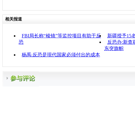
相关报道
FBI局长称“棱镜”等监控项目有助于反
新疆授予15
恐
反恐办:新查
东突旗帜
杨禹:反恐是现代国家必须付出的成本