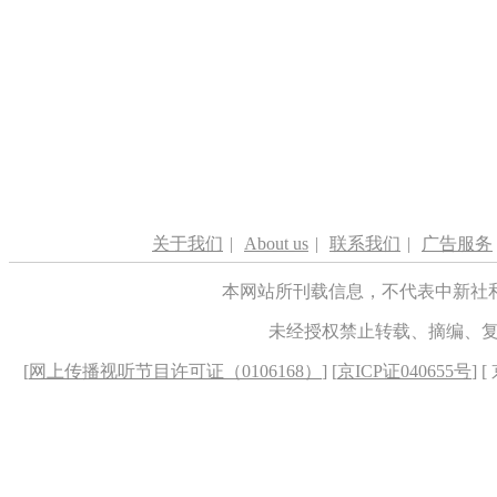
关于我们
|
About us
|
联系我们
|
广告服务
本网站所刊载信息，不代表中新社
未经授权禁止转载、摘编、
[
网上传播视听节目许可证（0106168）
] [
京ICP证040655号
] 