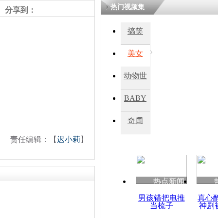
热门视频集
熷悎浣� 
分享到：
瘑灞€
搞笑
美女
娉板浗閫€
笂灏嗭細姝�
忓彈瀹炴垬
动物世
鍚稿紩澶氬
ㄤ笘鐣岃
界
BABY
秀
奇闻
媒体侵扰让
深感压力
责任编辑：【
迟小莉
】
热点新闻
男孩错把电推
真心
当梳子
神剧