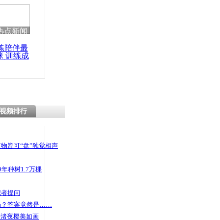
热点新闻
练陪伴最
咪 训练成
功瘦身
视频排行
物皆可“盘”独觉相声
年种树1.7万棵
记者提问
码？答案竟然是……
头渚夜樱美如画