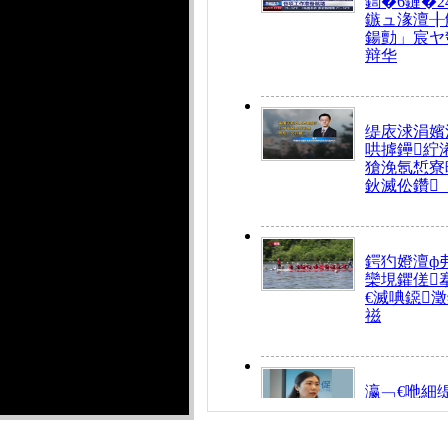
鍧�6鏈�2
鏃ュ湪澶╂
鍚勯」宸ヤ
辩华
缇庡浗涓嬪
哄摢鑸紵
獊浼氬惁寮
鈥滅伀鑽
鍔犳嬁澶ф
欒垷鑺傞
€滅唺鐚
禌
瀛﹁€咃細
€间笢鍗椾
解€滆劚閽
姪鎺ㄤ腑鍥