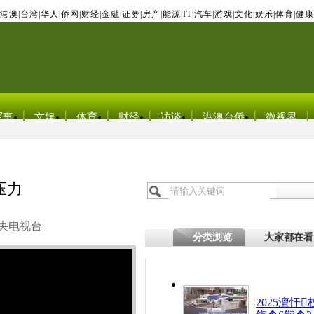
港澳
|
台湾
|
华人
|
侨网
|
财经
|
金融
|
证券
|
房产
|
能源
|
IT
|
汽车
|
游戏
|
文化
|
娱乐
|
体育
|
健康
军事
文娱
体育
财经
访谈
港澳台侨
微视界
压力
央电视台
分类浏览
大家都在看
2025澶忓