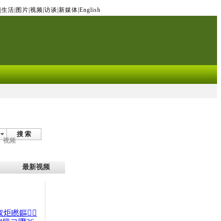
|
生活
|
图片
|
视频
|
访谈
|
新媒体
|
English
搜 索
视频
最新视频
杈炬矁鏂