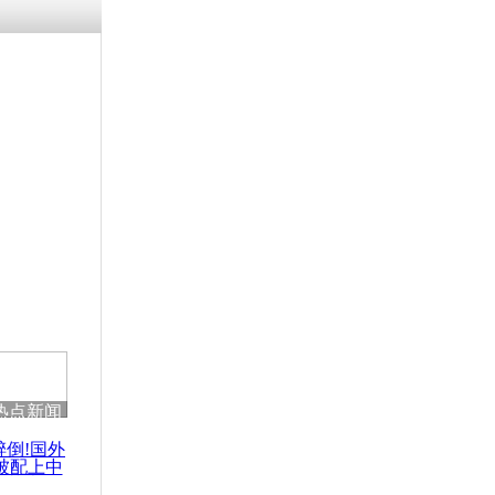
涓ㄥ浗闄呰
褰圭┖鍐涗
-10CE缁
妫€楠岋紝
浗鍏虫敞涓
曼德拉家人
热点新闻
醉倒!国外
被配上中
国民乐