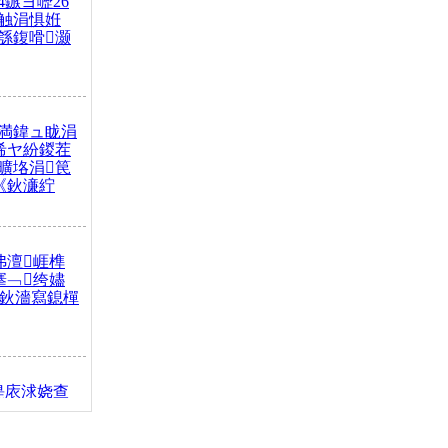
4鏃ヨ嚦26
触涓惧姙
綔鍑嗗灏
満鍏ュ眬涓
浠ヤ紛鍐茬
曠垎涓笢
《鈥濓紵
弗澶崕榫
搴﹁绔嬧
澂鈥濇寫鎴樿
缇庡浗娆查
簹涓庝腑鍥
┾€濓紝鍙嶅
解€斾笢鐩