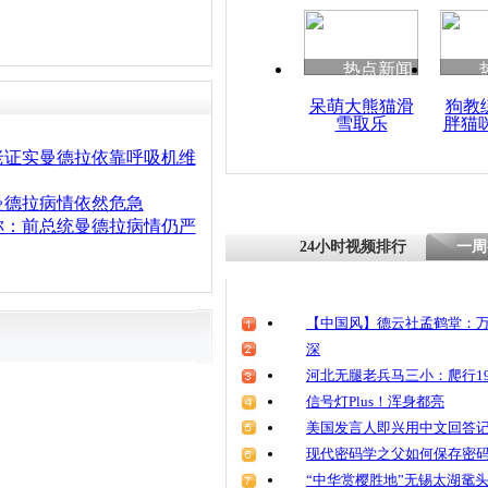
热点新闻
呆萌大熊猫滑
狗教
雪取乐
胖猫
老证实曼德拉依靠呼吸机维
曼德拉病情依然危急
称：前总统曼德拉病情仍严
24小时视频排行
一周
【中国风】德云社孟鹤堂：万
深
河北无腿老兵马三小：爬行19
信号灯Plus！浑身都亮
美国发言人即兴用中文回答
现代密码学之父如何保存密
“中华赏樱胜地”无锡太湖鼋