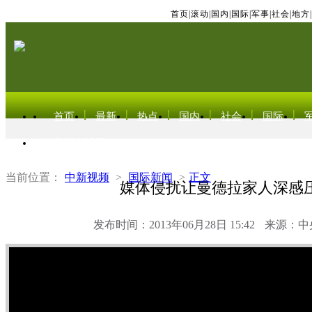
首页
|
滚动
|
国内
|
国际
|
军事
|
社会
|
地方
|
首页
最新
热点
国内
社会
国际
东北亚电视网
当前位置：
中新视频
>
国际新闻
>
正文
媒体侵扰让曼德拉家人深感
发布时间：2013年06月28日 15:42
来源：中